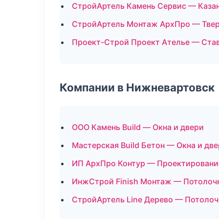
СтройАртель Камень Сервис — Каза
СтройАртель Монтаж АрхПро — Тве
Проект-Строй Проект Ателье — Ста
Компании в Нижневартовск
ООО Камень Build — Окна и двери
Мастерская Build Бетон — Окна и дв
ИП АрхПро Контур — Проектировани
ИнжСтрой Finish Монтаж — Потолоч
СтройАртель Line Дерево — Потоло