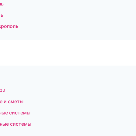
нь
рь
врополь
ери
е и сметы
ные системы
чные системы