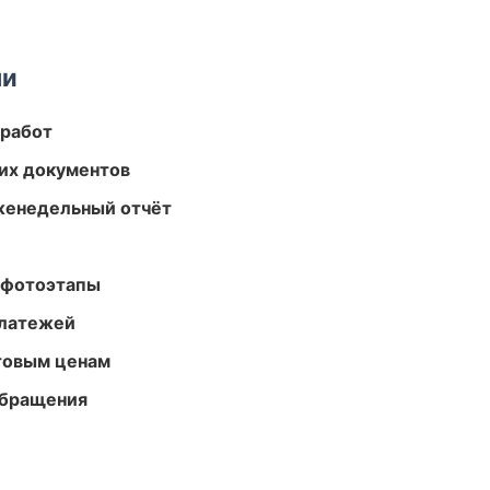
ми
 работ
их документов
женедельный отчёт
 фотоэтапы
платежей
птовым ценам
обращения