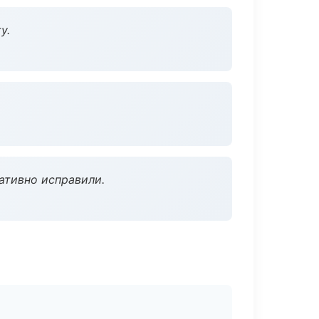
у.
ативно исправили.