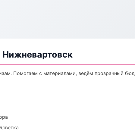
в Нижневартовск
кизам. Помогаем с материалами, ведём прозрачный бюд
ора
одсветка