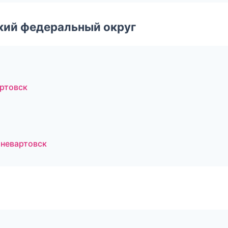
ский федеральный округ
ртовск
жневартовск