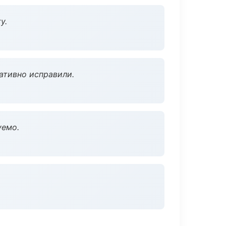
у.
ативно исправили.
уемо.