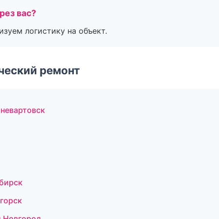
рез вас?
изуем логистику на объект.
ческий ремонт
жневартовск
бирск
горск
 Новгород