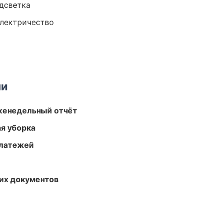
одсветка
электричество
ми
женедельный отчёт
ая уборка
платежей
их документов