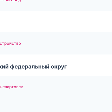
устройство
ский федеральный округ
жневартовск