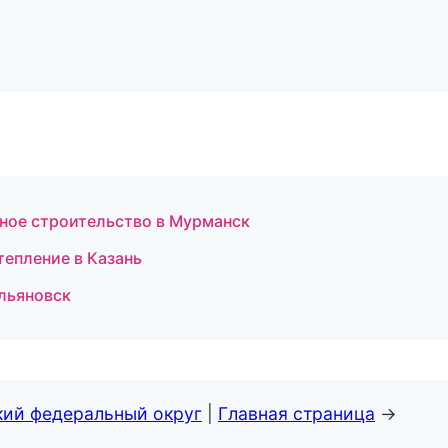
дное строительство в Мурманск
тепление в Казань
Ульяновск
кий федеральный округ
|
Главная страница
→