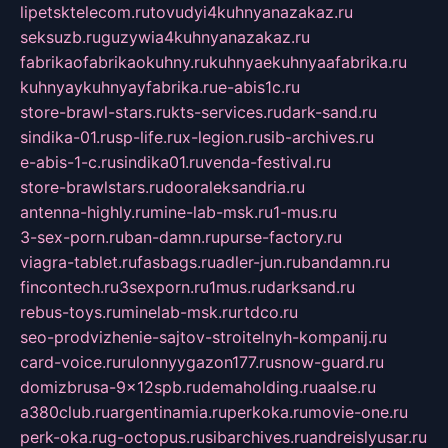
lipetsktelecom.ru
tovudyi4kuhnyanazakaz.ru
seksuzb.ru
guzywia4kuhnyanazakaz.ru
fabrikaofabrikaokuhny.ru
kuhnyaekuhnyaafabrika.ru
kuhnyaykuhnyayfabrika.ru
e-abis1c.ru
store-brawl-stars.ru
kts-services.ru
dark-sand.ru
sindika-01.ru
sp-life.ru
x-legion.ru
sib-archives.ru
e-abis-1-c.ru
sindika01.ru
venda-festival.ru
store-brawlstars.ru
dooraleksandria.ru
antenna-highly.ru
mine-lab-msk.ru
1-mus.ru
3-sex-porn.ru
ban-damn.ru
purse-factory.ru
viagra-tablet.ru
fasbags.ru
adler-jun.ru
bandamn.ru
fincontech.ru
3sexporn.ru
1mus.ru
darksand.ru
rebus-toys.ru
minelab-msk.ru
rtdco.ru
seo-prodvizhenie-sajtov-stroitelnyh-kompanij.ru
card-voice.ru
rulonnyygazon177.ru
snow-guard.ru
domizbrusa-9x12spb.ru
demaholding.ru
aalse.ru
a380club.ru
argentinamia.ru
perkoka.ru
movie-one.ru
perk-oka.ru
g-octopus.ru
sibarchives.ru
andreislyusar.ru