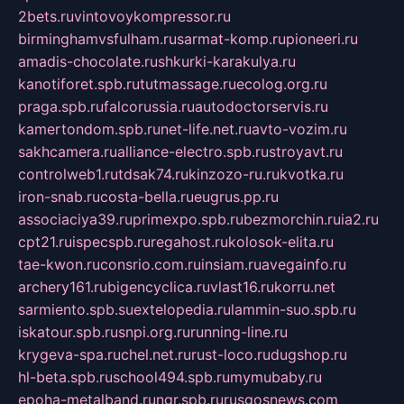
2bets.ru
vintovoykompressor.ru
birminghamvsfulham.ru
sarmat-komp.ru
pioneeri.ru
amadis-chocolate.ru
shkurki-karakulya.ru
kanotiforet.spb.ru
tutmassage.ru
ecolog.org.ru
praga.spb.ru
falcorussia.ru
autodoctorservis.ru
kamertondom.spb.ru
net-life.net.ru
avto-vozim.ru
sakhcamera.ru
alliance-electro.spb.ru
stroyavt.ru
controlweb1.ru
tdsak74.ru
kinzozo-ru.ru
kvotka.ru
iron-snab.ru
costa-bella.ru
eugrus.pp.ru
associaciya39.ru
primexpo.spb.ru
bezmorchin.ru
ia2.ru
cpt21.ru
ispecspb.ru
regahost.ru
kolosok-elita.ru
tae-kwon.ru
consrio.com.ru
insiam.ru
avegainfo.ru
archery161.ru
bigencyclica.ru
vlast16.ru
korru.net
sarmiento.spb.su
extelopedia.ru
lammin-suo.spb.ru
iskatour.spb.ru
snpi.org.ru
running-line.ru
krygeva-spa.ru
chel.net.ru
rust-loco.ru
dugshop.ru
hl-beta.spb.ru
school494.spb.ru
mymubaby.ru
epoha-metalband.ru
ngr.spb.ru
rusgosnews.com