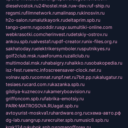
dieselvostok.ru
24hostel.msk.ru
w-dev.ru
f-ship.ru
regsmi.ru
filmnetwork.ru
malinasp.ru
kinosvin.ru
h2o-salon.ru
malutkayork.ru
deltaprim.spb.ru
tango-perm.ru
gooddir.ru
sgv.su
multiki-online.com
webkrasotki.com
cherinvest.ru
detskiy-ostrov.ru
ankou.spb.ru
alvesta1.ru
pdf-creator.ru
nix-files.org.ru
sakhatoday.ru
elektrikersymboler.ru
sputnikyes.ru
golf2club.msk.ru
aeforums.ru
zallclub.ru
multimodal.msk.ru
habaigry.ru
haikko.ru
sobakopedia.ru
isz-fest.ru
ewnc.info
screensaver-clock.net.ru
volnav.spb.ru
comnat.ru
npf.net.ru
7bit.pp.ru
kalugatur.ru
tesiaes.ru
card.com.ru
kazanka.spb.ru
gildiya-kuznecov.ru
kameryboavision.ru
griffoncom.spb.ru
fabrika-emotsiy.ru
PARK-MATROSOVA.RU
agat.spb.ru
avtoyurist-moskva1.ru
hardware.org.ru
схема-авто.рф
dg-lab.ru
angrup.ru
recruiter.spb.ru
music8.spb.ru
krsk124.ru
kubok.spb.ru
romanofforex.ru