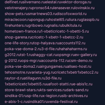
delfinet.ru
silvernano.ru
elestal.ru
vektor-doroga.ru
velotrenajery.ru
pronso54.ru
lenasever.ru
lovinskix.ru
show-pets.ru
smartnews03.ru
discofoxworld.ru
miraclecoon.ru
pongup.ru
hostel65.ru
liura.ru
glasspb.ru
firehunters.ru
gribowo.ru
gnalis.ru
bulkitula.ru
hometown-france.ru
1-xbeticricetc-1-xbetti-5.ru
shop-garena.ru
cricetc-1-xbetr-1-xbetcc-2.ru
one-life-story.ru
top-halyava.ru
accounts112.ru
poka-vse-doma-2.ru
3-d-file.ru
hahahaharms.ru
g2012.ru
tst-1.ru
shaggy-cat.ru
opsmgr.ru
ev-gallery.ru
g-2012.ru
ops-mgr.ru
accounts-112.ru
csm-demo.ru
poka-vse-doma2.ru
airgungames.ru
allseo-host.ru
tehosmotre.ru
varieta-yug.ru
cricetc1xbetr1xbetcc2.ru
raytor-d.ru
atillagunn.ru
3d-file.ru
1xbeticricetc1xbetti5.ru
uafoot-statti.ru
e-abis1c.ru
store-brawl-stars.ru
kts-services.ru
dark-sand.ru
sindika-01.ru
sp-life.ru
x-legion.ru
sib-archives.ru
e-abis-1-c.ru
sindika01.ru
venda-festival.ru