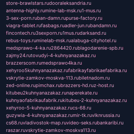
store-brawlstars.ru
dooraleksandria.ru
antenna-highly.ru
mine-lab-msk.ru
1-mus.ru
3-sex-porn.ru
ban-damn.ru
purse-factory.ru
viagra-tablet.ru
fasbags.ru
adler-jun.ru
bandamn.ru
fincontech.ru
3sexporn.ru
1mus.ru
darksand.ru
rebus-toys.ru
minelab-msk.ru
alabuga-cityhotel.ru
medsprawo-4-ka.ru
2864420.ru
blagodarenie-spb.ru
zajmy24.ru
tovudyi-4-kuhnyanazakaz.ru
brazzerscom.ru
medsprawo4ka.ru
xehyroo5kuhnyanazakaz.ru
fabrikayfabrikaefabrika.ru
vskrytie-zamkov-moskva-113.ru
biletnadom.ru
zed-online.ru
pimchax.ru
brazzers-hd.ru
z-host.ru
kitubeu2kuhnyanazakaz.ru
naperekate.ru
kuhnyaofabrikaufabrik.ru
kitubeu-2-kuhnyanazakaz.ru
xehyroo-5-kuhnyanazakaz.ru
cs-68.ru
guzywia-4-kuhnyanazakaz.ru
mir-tk.ru
vlknrussia.ru
cs68.ru
vladivostok-map.ru
video-seks.ru
bankaribi.ru
raszar.ru
vskrytie-zamkov-moskva113.ru