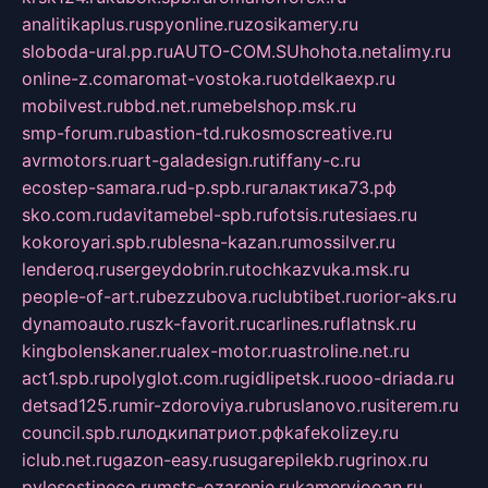
analitikaplus.ru
spyonline.ru
zosikamery.ru
sloboda-ural.pp.ru
AUTO-COM.SU
hohota.net
alimy.ru
online-z.com
aromat-vostoka.ru
otdelkaexp.ru
mobilvest.ru
bbd.net.ru
mebelshop.msk.ru
smp-forum.ru
bastion-td.ru
kosmoscreative.ru
avrmotors.ru
art-galadesign.ru
tiffany-c.ru
ecostep-samara.ru
d-p.spb.ru
галактика73.рф
sko.com.ru
davitamebel-spb.ru
fotsis.ru
tesiaes.ru
kokoroyari.spb.ru
blesna-kazan.ru
mossilver.ru
lenderoq.ru
sergeydobrin.ru
tochkazvuka.msk.ru
people-of-art.ru
bezzubova.ru
clubtibet.ru
orior-aks.ru
dynamoauto.ru
szk-favorit.ru
carlines.ru
flatnsk.ru
kingbolenskaner.ru
alex-motor.ru
astroline.net.ru
act1.spb.ru
polyglot.com.ru
gidlipetsk.ru
ooo-driada.ru
detsad125.ru
mir-zdoroviya.ru
bruslanovo.ru
siterem.ru
council.spb.ru
лодкипатриот.рф
kafekolizey.ru
iclub.net.ru
gazon-easy.ru
sugarepilekb.ru
grinox.ru
pylesostineco.ru
msts-ozarenie.ru
kameryjooan.ru