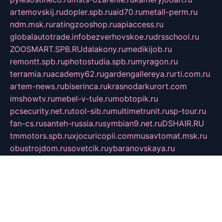
artemovskij.ru
dopler.spb.ru
aid70.ru
metall-perm.ru
ndm.msk.ru
ratingzooshop.ru
apiaccess.ru
globalautotrade.info
bezverhovskoe.ru
drsschool.ru
ZOOSMART.SPB.RU
dalakony.ru
medikijob.ru
remontt.spb.ru
photostudia.spb.ru
myragon.ru
terramia.ru
academy62.ru
gardengallereya.ru
rti.com.ru
artem-news.ru
biserinca.ru
krasnodarkurort.com
imshowtv.ru
mebel-v-tule.ru
mobtopik.ru
pcsecurity.net.ru
tool-sib.ru
multimetrunit.ru
sp-tour.ru
fan-cs.ru
santeh-russia.ru
symbian9.net.ru
DSHAIR.RU
tmmotors.spb.ru
xjocuricopii.com
musavtomat.msk.ru
obustrojdom.ru
sovetcik.ru
ybaranovskaya.ru
ppknews.ru
cult-alshei.ru
JAPANRUSSIA.RU
proekciyamebel.ru
imper-finans.ru
rim.org.ru
glamourai.ru
brassminus.ru
zabor-pro.ru
ftn.pp.ru
dorogoe58.ru
laimengpacker.ru
kuzova-zapchasti.ru
sageerp.ru
taxodrom.ru
dsrazvitie.ru
hardcity.net.ru