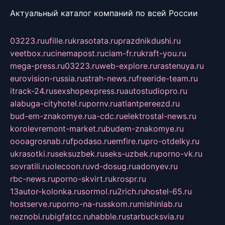
Актуальный каталог компаний по всей России
03223.ru
ufille.ru
krasotata.ru
prazdnikdushi.ru
veetbox.ru
cinemapost.ru
ciam-fr.ru
kraft-you.ru
mega-press.ru
03223.ru
web-explore.ru
rastenuya.ru
eurovision-russia.ru
strah-news.ru
freeride-team.ru
itrack-24.ru
sexshopexpress.ru
autostudiopro.ru
alabuga-cityhotel.ru
pornv.ru
atlantpereezd.ru
bud-em-znakomye.ru
a-cdc.ru
elektrostal-news.ru
korolevremont-market.ru
budem-znakomye.ru
oooagrosnab.ru
fpodaso.ru
emfire.ru
pro-otdelky.ru
ukrasotki.ru
seksuzbek.ru
seks-uzbek.ru
porno-vk.ru
sovratili.ru
olecoon.ru
vd-dosug.ru
adonyev.ru
rbc-news.ru
porno-skvirt.ru
krospr.ru
13autor-kolonka.ru
sormol.ru
2rich.ru
hostel-65.ru
hostserve.ru
porno-na-russkom.ru
mishinlab.ru
neznobi.ru
bigfatcc.ru
habble.ru
starbucksvia.ru