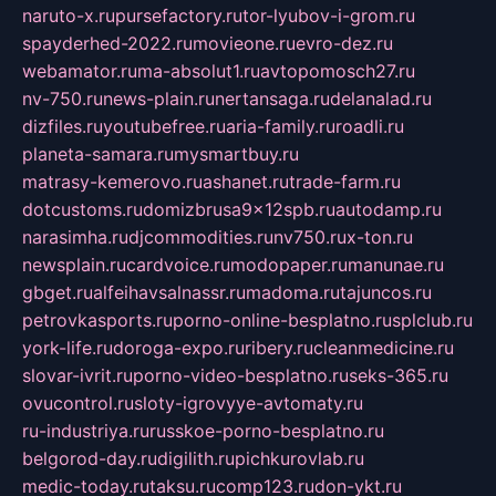
naruto-x.ru
pursefactory.ru
tor-lyubov-i-grom.ru
spayderhed-2022.ru
movieone.ru
evro-dez.ru
webamator.ru
ma-absolut1.ru
avtopomosch27.ru
nv-750.ru
news-plain.ru
nertansaga.ru
delanalad.ru
dizfiles.ru
youtubefree.ru
aria-family.ru
roadli.ru
planeta-samara.ru
mysmartbuy.ru
matrasy-kemerovo.ru
ashanet.ru
trade-farm.ru
dotcustoms.ru
domizbrusa9x12spb.ru
autodamp.ru
narasimha.ru
djcommodities.ru
nv750.ru
x-ton.ru
newsplain.ru
cardvoice.ru
modopaper.ru
manunae.ru
gbget.ru
alfeihavsalnassr.ru
madoma.ru
tajuncos.ru
petrovkasports.ru
porno-online-besplatno.ru
splclub.ru
york-life.ru
doroga-expo.ru
ribery.ru
cleanmedicine.ru
slovar-ivrit.ru
porno-video-besplatno.ru
seks-365.ru
ovucontrol.ru
sloty-igrovyye-avtomaty.ru
ru-industriya.ru
russkoe-porno-besplatno.ru
belgorod-day.ru
digilith.ru
pichkurovlab.ru
medic-today.ru
taksu.ru
comp123.ru
don-ykt.ru