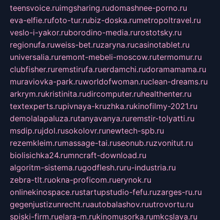
teensvoice.ru
imgsharing.ru
domashnee-porno.ru
eva-elfie.ru
foto-tur.ru
biz-doska.ru
metropoltravel.ru
veslo-i-yakor.ru
borodino-media.ru
rostotsky.ru
regionufa.ru
weiss-bet.ru
zaryna.ru
casinotablet.ru
universalia.ru
remont-mebeli-moscow.ru
termomur.ru
clubfisher.ru
remstirufa.ru
erdamchi.ru
doramamama.ru
muraviovka-park.ru
worldofwoman.ru
clean-dreams.ru
arkrym.ru
kristinita.ru
dircomputer.ru
healthenter.ru
textexperts.ru
pivnaya-kruzhka.ru
kinofilmy-2021.ru
demolalapaluza.ru
tanyavanya.ru
remstir-tolyatti.ru
msdip.ru
jdol.ru
sokolovr.ru
newtech-spb.ru
rezemkleim.ru
massage-tai.ru
seonub.ru
zvonitut.ru
biolisichka24.ru
mncraft-download.ru
algoritm-sistema.ru
godflesh.ru
ru-industria.ru
zebra-tlt.ru
okna-proficom.ru
erynok.ru
onlinekinospace.ru
startupstudio-fefu.ru
zarges-ru.ru
gegenjustizunrecht.ru
autobalashov.ru
utrovortu.ru
spiski-firm.ru
elara-m.ru
kinomusorka.ru
mkcslava.ru