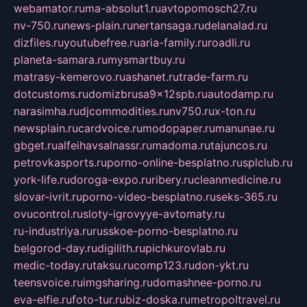
webamator.ru
ma-absolut1.ru
avtopomosch27.ru
nv-750.ru
news-plain.ru
nertansaga.ru
delanalad.ru
dizfiles.ru
youtubefree.ru
aria-family.ru
roadli.ru
planeta-samara.ru
mysmartbuy.ru
matrasy-kemerovo.ru
ashanet.ru
trade-farm.ru
dotcustoms.ru
domizbrusa9x12spb.ru
autodamp.ru
narasimha.ru
djcommodities.ru
nv750.ru
x-ton.ru
newsplain.ru
cardvoice.ru
modopaper.ru
manunae.ru
gbget.ru
alfeihavsalnassr.ru
madoma.ru
tajuncos.ru
petrovkasports.ru
porno-online-besplatno.ru
splclub.ru
york-life.ru
doroga-expo.ru
ribery.ru
cleanmedicine.ru
slovar-ivrit.ru
porno-video-besplatno.ru
seks-365.ru
ovucontrol.ru
sloty-igrovyye-avtomaty.ru
ru-industriya.ru
russkoe-porno-besplatno.ru
belgorod-day.ru
digilith.ru
pichkurovlab.ru
medic-today.ru
taksu.ru
comp123.ru
don-ykt.ru
teensvoice.ru
imgsharing.ru
domashnee-porno.ru
eva-elfie.ru
foto-tur.ru
biz-doska.ru
metropoltravel.ru