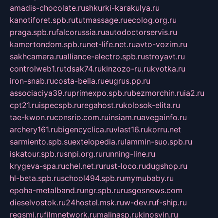
amadis-chocolate.ru
shkurki-karakulya.ru
kanotiforet.spb.ru
tutmassage.ru
ecolog.org.ru
praga.spb.ru
falcorussia.ru
autodoctorservis.ru
kamertondom.spb.ru
net-life.net.ru
avto-vozim.ru
sakhcamera.ru
alliance-electro.spb.ru
stroyavt.ru
controlweb1.ru
tdsak74.ru
kinzozo-ru.ru
kvotka.ru
iron-snab.ru
costa-bella.ru
eugrus.pp.ru
associaciya39.ru
primexpo.spb.ru
bezmorchin.ru
ia2.ru
cpt21.ru
ispecspb.ru
regahost.ru
kolosok-elita.ru
tae-kwon.ru
consrio.com.ru
insiam.ru
avegainfo.ru
archery161.ru
bigencyclica.ru
vlast16.ru
korru.net
sarmiento.spb.su
extelopedia.ru
lammin-suo.spb.ru
iskatour.spb.ru
snpi.org.ru
running-line.ru
krygeva-spa.ru
chel.net.ru
rust-loco.ru
dugshop.ru
hl-beta.spb.ru
school494.spb.ru
mymubaby.ru
epoha-metalband.ru
ngr.spb.ru
rusgosnews.com
dieselvostok.ru
24hostel.msk.ru
w-dev.ru
f-ship.ru
regsmi.ru
filmnetwork.ru
malinasp.ru
kinosvin.ru