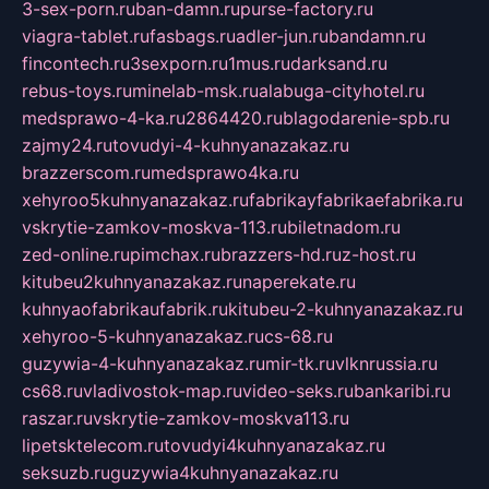
3-sex-porn.ru
ban-damn.ru
purse-factory.ru
viagra-tablet.ru
fasbags.ru
adler-jun.ru
bandamn.ru
fincontech.ru
3sexporn.ru
1mus.ru
darksand.ru
rebus-toys.ru
minelab-msk.ru
alabuga-cityhotel.ru
medsprawo-4-ka.ru
2864420.ru
blagodarenie-spb.ru
zajmy24.ru
tovudyi-4-kuhnyanazakaz.ru
brazzerscom.ru
medsprawo4ka.ru
xehyroo5kuhnyanazakaz.ru
fabrikayfabrikaefabrika.ru
vskrytie-zamkov-moskva-113.ru
biletnadom.ru
zed-online.ru
pimchax.ru
brazzers-hd.ru
z-host.ru
kitubeu2kuhnyanazakaz.ru
naperekate.ru
kuhnyaofabrikaufabrik.ru
kitubeu-2-kuhnyanazakaz.ru
xehyroo-5-kuhnyanazakaz.ru
cs-68.ru
guzywia-4-kuhnyanazakaz.ru
mir-tk.ru
vlknrussia.ru
cs68.ru
vladivostok-map.ru
video-seks.ru
bankaribi.ru
raszar.ru
vskrytie-zamkov-moskva113.ru
lipetsktelecom.ru
tovudyi4kuhnyanazakaz.ru
seksuzb.ru
guzywia4kuhnyanazakaz.ru