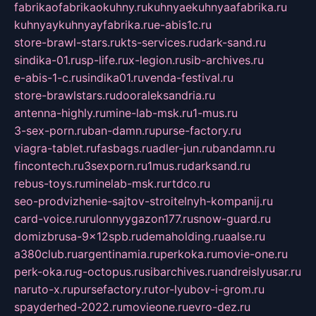
fabrikaofabrikaokuhny.ru
kuhnyaekuhnyaafabrika.ru
kuhnyaykuhnyayfabrika.ru
e-abis1c.ru
store-brawl-stars.ru
kts-services.ru
dark-sand.ru
sindika-01.ru
sp-life.ru
x-legion.ru
sib-archives.ru
e-abis-1-c.ru
sindika01.ru
venda-festival.ru
store-brawlstars.ru
dooraleksandria.ru
antenna-highly.ru
mine-lab-msk.ru
1-mus.ru
3-sex-porn.ru
ban-damn.ru
purse-factory.ru
viagra-tablet.ru
fasbags.ru
adler-jun.ru
bandamn.ru
fincontech.ru
3sexporn.ru
1mus.ru
darksand.ru
rebus-toys.ru
minelab-msk.ru
rtdco.ru
seo-prodvizhenie-sajtov-stroitelnyh-kompanij.ru
card-voice.ru
rulonnyygazon177.ru
snow-guard.ru
domizbrusa-9x12spb.ru
demaholding.ru
aalse.ru
a380club.ru
argentinamia.ru
perkoka.ru
movie-one.ru
perk-oka.ru
g-octopus.ru
sibarchives.ru
andreislyusar.ru
naruto-x.ru
pursefactory.ru
tor-lyubov-i-grom.ru
spayderhed-2022.ru
movieone.ru
evro-dez.ru