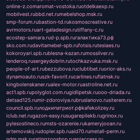
online-z.com
aromat-vostoka.ru
otdelkaexp.ru
mobilvest.ru
bbd.net.ru
mebelshop.msk.ru
smp-forum.ru
bastion-td.ru
kosmoscreative.ru
avrmotors.ru
art-galadesign.ru
tiffany-c.ru
ecostep-samara.ru
d-p.spb.ru
галактика73.рф
sko.com.ru
davitamebel-spb.ru
fotsis.ru
tesiaes.ru
kokoroyari.spb.ru
blesna-kazan.ru
mossilver.ru
lenderoq.ru
sergeydobrin.ru
tochkazvuka.msk.ru
people-of-art.ru
bezzubova.ru
clubtibet.ru
orior-aks.ru
dynamoauto.ru
szk-favorit.ru
carlines.ru
flatnsk.ru
kingbolenskaner.ru
alex-motor.ru
astroline.net.ru
act1.spb.ru
polyglot.com.ru
gidlipetsk.ru
ooo-driada.ru
detsad125.ru
mir-zdoroviya.ru
bruslanovo.ru
siterem.ru
council.spb.ru
лодкипатриот.рф
kafekolizey.ru
iclub.net.ru
gazon-easy.ru
sugarepilekb.ru
grinox.ru
pylesostineco.ru
msts-ozarenie.ru
kameryjooan.ru
artemovskij.ru
dopler.spb.ru
aid70.ru
metall-perm.ru
ndm.msk.ru
ratingzooshop.ru
apiaccess.ru