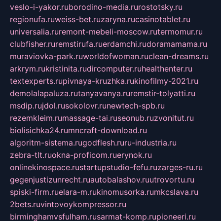
veslo-i-yakor.ru
borodino-media.ru
rostotsky.ru
regionufa.ru
weiss-bet.ru
zaryna.ru
casinotablet.ru
universalia.ru
remont-mebeli-moscow.ru
termomur.ru
clubfisher.ru
remstirufa.ru
erdamchi.ru
doramamama.ru
muraviovka-park.ru
worldofwoman.ru
clean-dreams.ru
arkrym.ru
kristinita.ru
dircomputer.ru
healthenter.ru
textexperts.ru
pivnaya-kruzhka.ru
kinofilmy-2021.ru
demolalapaluza.ru
tanyavanya.ru
remstir-tolyatti.ru
msdip.ru
jdol.ru
sokolovr.ru
newtech-spb.ru
rezemkleim.ru
massage-tai.ru
seonub.ru
zvonitut.ru
biolisichka24.ru
mncraft-download.ru
algoritm-sistema.ru
godflesh.ru
ru-industria.ru
zebra-tlt.ru
okna-proficom.ru
erynok.ru
onlinekinospace.ru
startupstudio-fefu.ru
zarges-ru.ru
gegenjustizunrecht.ru
autobalashov.ru
utrovortu.ru
spiski-firm.ru
elara-m.ru
kinomusorka.ru
mkcslava.ru
2bets.ru
vintovoykompressor.ru
birminghamvsfulham.ru
sarmat-komp.ru
pioneeri.ru