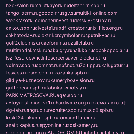
h2o-salon.ru
malutkayork.ru
deltaprim.spb.ru
tango-perm.ru
gooddir.ru
sgv.su
multiki-online.com
webkrasotki.com
cherinvest.ru
detskiy-ostrov.ru
ankou.spb.ru
alvesta1.ru
pdf-creator.ru
nix-files.org.ru
sakhatoday.ru
elektrikersymboler.ru
sputnikyes.ru
golf2club.msk.ru
aeforums.ru
zallclub.ru
multimodal.msk.ru
habaigry.ru
haikko.ru
sobakopedia.ru
isz-fest.ru
ewnc.info
screensaver-clock.net.ru
volnav.spb.ru
comnat.ru
npf.net.ru
7bit.pp.ru
kalugatur.ru
tesiaes.ru
card.com.ru
kazanka.spb.ru
gildiya-kuznecov.ru
kameryboavision.ru
griffoncom.spb.ru
fabrika-emotsiy.ru
PARK-MATROSOVA.RU
agat.spb.ru
avtoyurist-moskva1.ru
hardware.org.ru
схема-авто.рф
dg-lab.ru
angrup.ru
recruiter.spb.ru
music8.spb.ru
krsk124.ru
kubok.spb.ru
romanofforex.ru
analitikaplus.ru
spyonline.ru
zosikamery.ru
sloboda-ural.pp.ru
AUTO-COM.SU
hohota.net
alimy.ru