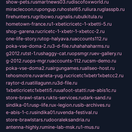
show-pets.ru
smartnews03.ru
discofoxworld.ru
miraclecoon.ru
pongup.ru
hostel65.ru
liura.ru
glasspb.ru
firehunters.ru
gribowo.ru
gnalis.ru
bulkitula.ru
hometown-france.ru
1-xbeticricetc-1-xbetti-5.ru
shop-garena.ru
cricetc-1-xbetr-1-xbetcc-2.ru
one-life-story.ru
top-halyava.ru
accounts112.ru
poka-vse-doma-2.ru
3-d-file.ru
hahahaharms.ru
g2012.ru
tst-1.ru
shaggy-cat.ru
opsmgr.ru
ev-gallery.ru
g-2012.ru
ops-mgr.ru
accounts-112.ru
csm-demo.ru
poka-vse-doma2.ru
airgungames.ru
allseo-host.ru
tehosmotre.ru
varieta-yug.ru
cricetc1xbetr1xbetcc2.ru
raytor-d.ru
atillagunn.ru
3d-file.ru
1xbeticricetc1xbetti5.ru
uafoot-statti.ru
e-abis1c.ru
store-brawl-stars.ru
kts-services.ru
dark-sand.ru
sindika-01.ru
sp-life.ru
x-legion.ru
sib-archives.ru
e-abis-1-c.ru
sindika01.ru
venda-festival.ru
store-brawlstars.ru
dooraleksandria.ru
antenna-highly.ru
mine-lab-msk.ru
1-mus.ru