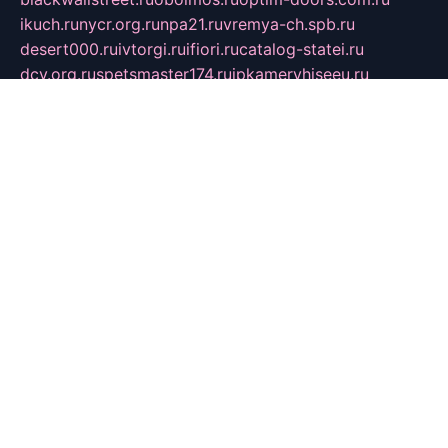
ikuch.ru
nycr.org.ru
npa21.ru
vremya-ch.spb.ru
desert000.ru
ivtorgi.ru
ifiori.ru
catalog-statei.ru
dcv.org.ru
spetsmaster174.ru
ipkameryhiseeu.ru
dum26.ru
ruspol.spb.ru
fr-opendp.ru
kam-solnyshko.ru
cheyenne-arapaho.ru
sevzapmetal.spb.ru
ted-lapidus.spb.ru
parasite-eliminator.ru
sigma-complete.ru
modernworld.ru
dama-moda.ru
eholot-group.ru
sk-nvkz.ru
DRONGOLD.RU
democratia2.ru
i-farmer.ru
mass-sport.org
jablonex.spb.ru
bookmess.ru
linkword.ru
refineua.com.ru
cs-spec.net.ru
altay-mebel.ru
DNK-THEATRE.RU
mechaniks.spb.ru
ipcamtechage.ru
skosta.ru
a-sun.ru
stroy-ldsp.ru
snowlands.org.ru
childrensshoes.ru
mrlizzy.ru
mebelsofiakrd.ru
bulizhenko.ru
rumantick.net.ru
mtszerno.ru
daily-fishing.ru
glushiteli-v-spb.ru
megasat.org.ru
localization.net.ru
flyingfish.pp.ru
ds5teremok.ru