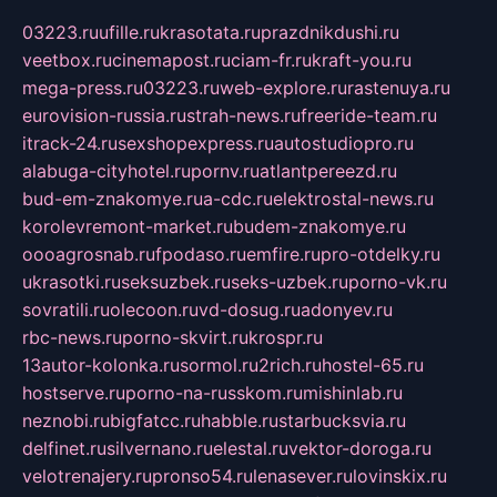
03223.ru
ufille.ru
krasotata.ru
prazdnikdushi.ru
veetbox.ru
cinemapost.ru
ciam-fr.ru
kraft-you.ru
mega-press.ru
03223.ru
web-explore.ru
rastenuya.ru
eurovision-russia.ru
strah-news.ru
freeride-team.ru
itrack-24.ru
sexshopexpress.ru
autostudiopro.ru
alabuga-cityhotel.ru
pornv.ru
atlantpereezd.ru
bud-em-znakomye.ru
a-cdc.ru
elektrostal-news.ru
korolevremont-market.ru
budem-znakomye.ru
oooagrosnab.ru
fpodaso.ru
emfire.ru
pro-otdelky.ru
ukrasotki.ru
seksuzbek.ru
seks-uzbek.ru
porno-vk.ru
sovratili.ru
olecoon.ru
vd-dosug.ru
adonyev.ru
rbc-news.ru
porno-skvirt.ru
krospr.ru
13autor-kolonka.ru
sormol.ru
2rich.ru
hostel-65.ru
hostserve.ru
porno-na-russkom.ru
mishinlab.ru
neznobi.ru
bigfatcc.ru
habble.ru
starbucksvia.ru
delfinet.ru
silvernano.ru
elestal.ru
vektor-doroga.ru
velotrenajery.ru
pronso54.ru
lenasever.ru
lovinskix.ru