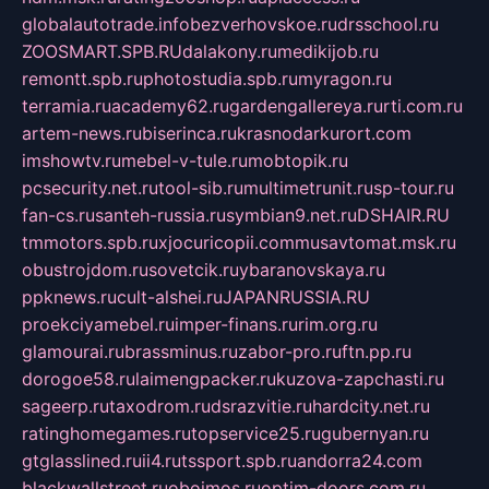
globalautotrade.info
bezverhovskoe.ru
drsschool.ru
ZOOSMART.SPB.RU
dalakony.ru
medikijob.ru
remontt.spb.ru
photostudia.spb.ru
myragon.ru
terramia.ru
academy62.ru
gardengallereya.ru
rti.com.ru
artem-news.ru
biserinca.ru
krasnodarkurort.com
imshowtv.ru
mebel-v-tule.ru
mobtopik.ru
pcsecurity.net.ru
tool-sib.ru
multimetrunit.ru
sp-tour.ru
fan-cs.ru
santeh-russia.ru
symbian9.net.ru
DSHAIR.RU
tmmotors.spb.ru
xjocuricopii.com
musavtomat.msk.ru
obustrojdom.ru
sovetcik.ru
ybaranovskaya.ru
ppknews.ru
cult-alshei.ru
JAPANRUSSIA.RU
proekciyamebel.ru
imper-finans.ru
rim.org.ru
glamourai.ru
brassminus.ru
zabor-pro.ru
ftn.pp.ru
dorogoe58.ru
laimengpacker.ru
kuzova-zapchasti.ru
sageerp.ru
taxodrom.ru
dsrazvitie.ru
hardcity.net.ru
ratinghomegames.ru
topservice25.ru
gubernyan.ru
gtglasslined.ru
ii4.ru
tssport.spb.ru
andorra24.com
blackwallstreet.ru
oboimos.ru
optim-doors.com.ru