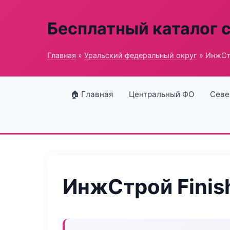
Бесплатный каталог 
Главная
»
Уральский федеральный округ
» ИнжСт
🏠 Главная
Центральный ФО
Севе
ИнжСтрой Fini