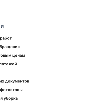
ми
 работ
обращения
птовым ценам
платежей
их документов
 фотоэтапы
ая уборка