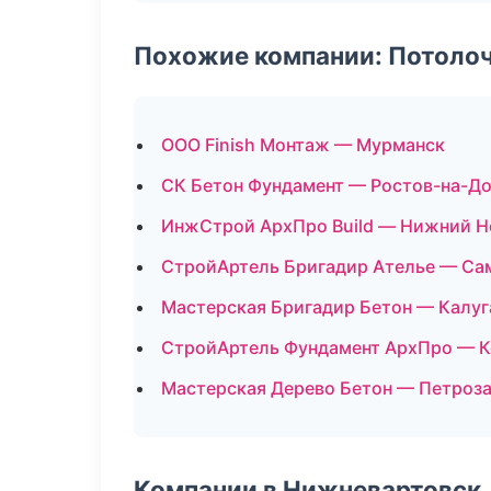
Похожие компании: Потоло
ООО Finish Монтаж — Мурманск
СК Бетон Фундамент — Ростов-на-Д
ИнжСтрой АрхПро Build — Нижний Н
СтройАртель Бригадир Ателье — Са
Мастерская Бригадир Бетон — Калуг
СтройАртель Фундамент АрхПро — 
Мастерская Дерево Бетон — Петроз
Компании в Нижневартовск