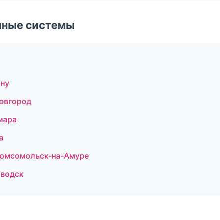
чные системы
ону
овгород
мара
а
Комсомольск-на-Амуре
аводск