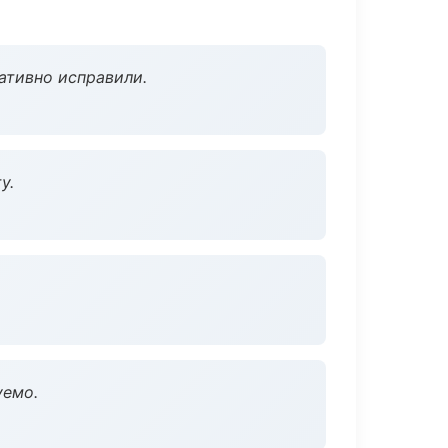
ативно исправили.
у.
уемо.