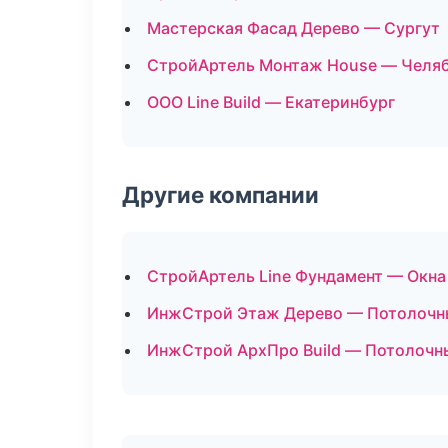
Мастерская Фасад Дерево — Сургут
СтройАртель Монтаж House — Челя
ООО Line Build — Екатеринбург
Другие компании
СтройАртель Line Фундамент — Окна 
ИнжСтрой Этаж Дерево — Потолочн
ИнжСтрой АрхПро Build — Потолочн