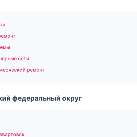
ери
ремонт
темы
нерные сети
ммерческий ремонт
ский федеральный округ
евартовск