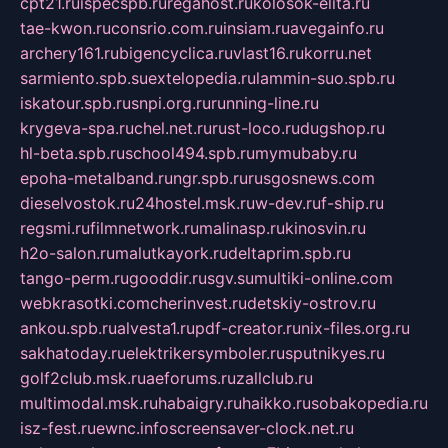
cpt21.ru
ispecspb.ru
regahost.ru
kolosok-elita.ru
tae-kwon.ru
consrio.com.ru
insiam.ru
avegainfo.ru
archery161.ru
bigencyclica.ru
vlast16.ru
korru.net
sarmiento.spb.su
extelopedia.ru
lammin-suo.spb.ru
iskatour.spb.ru
snpi.org.ru
running-line.ru
krygeva-spa.ru
chel.net.ru
rust-loco.ru
dugshop.ru
hl-beta.spb.ru
school494.spb.ru
mymubaby.ru
epoha-metalband.ru
ngr.spb.ru
rusgosnews.com
dieselvostok.ru
24hostel.msk.ru
w-dev.ru
f-ship.ru
regsmi.ru
filmnetwork.ru
malinasp.ru
kinosvin.ru
h2o-salon.ru
malutkayork.ru
deltaprim.spb.ru
tango-perm.ru
gooddir.ru
sgv.su
multiki-online.com
webkrasotki.com
cherinvest.ru
detskiy-ostrov.ru
ankou.spb.ru
alvesta1.ru
pdf-creator.ru
nix-files.org.ru
sakhatoday.ru
elektrikersymboler.ru
sputnikyes.ru
golf2club.msk.ru
aeforums.ru
zallclub.ru
multimodal.msk.ru
habaigry.ru
haikko.ru
sobakopedia.ru
isz-fest.ru
ewnc.info
screensaver-clock.net.ru