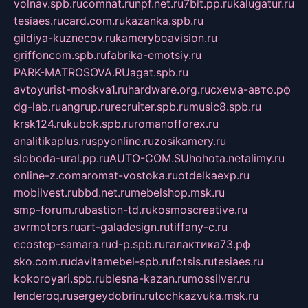
volnav.spb.ru
comnat.ru
npf.net.ru
7bit.pp.ru
kalugatur.ru
tesiaes.ru
card.com.ru
kazanka.spb.ru
gildiya-kuznecov.ru
kameryboavision.ru
griffoncom.spb.ru
fabrika-emotsiy.ru
PARK-MATROSOVA.RU
agat.spb.ru
avtoyurist-moskva1.ru
hardware.org.ru
схема-авто.рф
dg-lab.ru
angrup.ru
recruiter.spb.ru
music8.spb.ru
krsk124.ru
kubok.spb.ru
romanofforex.ru
analitikaplus.ru
spyonline.ru
zosikamery.ru
sloboda-ural.pp.ru
AUTO-COM.SU
hohota.net
alimy.ru
online-z.com
aromat-vostoka.ru
otdelkaexp.ru
mobilvest.ru
bbd.net.ru
mebelshop.msk.ru
smp-forum.ru
bastion-td.ru
kosmoscreative.ru
avrmotors.ru
art-galadesign.ru
tiffany-c.ru
ecostep-samara.ru
d-p.spb.ru
галактика73.рф
sko.com.ru
davitamebel-spb.ru
fotsis.ru
tesiaes.ru
kokoroyari.spb.ru
blesna-kazan.ru
mossilver.ru
lenderoq.ru
sergeydobrin.ru
tochkazvuka.msk.ru