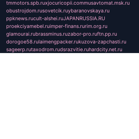
tmmotors.spb.ru
xjocuricopii.com
musavtomat.msk.ru
obustrojdom.ru
sovetcik.ru
ybaranovskaya.ru
ppknews.ru
cult-alshei.ru
JAPANRUSSIA.RU
proekciyamebel.ru
imper-finans.ru
rim.org.ru
glamourai.ru
brassminus.ru
zabor-pro.ru
ftn.pp.ru
dorogoe58.ru
laimengpacker.ru
kuzova-zapchasti.ru
sageerp.ru
taxodrom.ru
dsrazvitie.ru
hardcity.net.ru
ratinghomegames.ru
topservice25.ru
gubernyan.ru
gtglasslined.ru
ii4.ru
tssport.spb.ru
andorra24.com
blackwallstreet.ru
oboimos.ru
optim-doors.com.ru
ikuch.ru
nycr.org.ru
npa21.ru
vremya-ch.spb.ru
desert000.ru
ivtorgi.ru
ifiori.ru
catalog-statei.ru
dcv.org.ru
spetsmaster174.ru
ipkameryhiseeu.ru
dum26.ru
ruspol.spb.ru
fr-opendp.ru
kam-solnyshko.ru
cheyenne-arapaho.ru
sevzapmetal.spb.ru
ted-lapidus.spb.ru
parasite-eliminator.ru
sigma-complete.ru
modernworld.ru
dama-moda.ru
eholot-group.ru
sk-nvkz.ru
DRONGOLD.RU