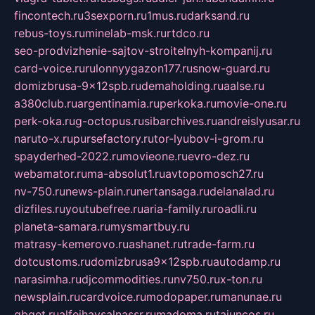
fincontech.ru
3sexporn.ru
1mus.ru
darksand.ru
rebus-toys.ru
minelab-msk.ru
rtdco.ru
seo-prodvizhenie-sajtov-stroitelnyh-kompanij.ru
card-voice.ru
rulonnyygazon177.ru
snow-guard.ru
domizbrusa-9x12spb.ru
demaholding.ru
aalse.ru
a380club.ru
argentinamia.ru
perkoka.ru
movie-one.ru
perk-oka.ru
g-octopus.ru
sibarchives.ru
andreislyusar.ru
naruto-x.ru
pursefactory.ru
tor-lyubov-i-grom.ru
spayderhed-2022.ru
movieone.ru
evro-dez.ru
webamator.ru
ma-absolut1.ru
avtopomosch27.ru
nv-750.ru
news-plain.ru
nertansaga.ru
delanalad.ru
dizfiles.ru
youtubefree.ru
aria-family.ru
roadli.ru
planeta-samara.ru
mysmartbuy.ru
matrasy-kemerovo.ru
ashanet.ru
trade-farm.ru
dotcustoms.ru
domizbrusa9x12spb.ru
autodamp.ru
narasimha.ru
djcommodities.ru
nv750.ru
x-ton.ru
newsplain.ru
cardvoice.ru
modopaper.ru
manunae.ru
gbget.ru
alfeihavsalnassr.ru
madoma.ru
tajuncos.ru