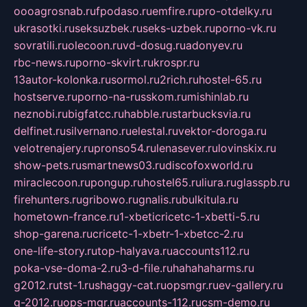
oooagrosnab.ru
fpodaso.ru
emfire.ru
pro-otdelky.ru
ukrasotki.ru
seksuzbek.ru
seks-uzbek.ru
porno-vk.ru
sovratili.ru
olecoon.ru
vd-dosug.ru
adonyev.ru
rbc-news.ru
porno-skvirt.ru
krospr.ru
13autor-kolonka.ru
sormol.ru
2rich.ru
hostel-65.ru
hostserve.ru
porno-na-russkom.ru
mishinlab.ru
neznobi.ru
bigfatcc.ru
habble.ru
starbucksvia.ru
delfinet.ru
silvernano.ru
elestal.ru
vektor-doroga.ru
velotrenajery.ru
pronso54.ru
lenasever.ru
lovinskix.ru
show-pets.ru
smartnews03.ru
discofoxworld.ru
miraclecoon.ru
pongup.ru
hostel65.ru
liura.ru
glasspb.ru
firehunters.ru
gribowo.ru
gnalis.ru
bulkitula.ru
hometown-france.ru
1-xbeticricetc-1-xbetti-5.ru
shop-garena.ru
cricetc-1-xbetr-1-xbetcc-2.ru
one-life-story.ru
top-halyava.ru
accounts112.ru
poka-vse-doma-2.ru
3-d-file.ru
hahahaharms.ru
g2012.ru
tst-1.ru
shaggy-cat.ru
opsmgr.ru
ev-gallery.ru
g-2012.ru
ops-mgr.ru
accounts-112.ru
csm-demo.ru