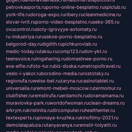
petrovkasports.ru
porno-online-besplatno.ru
splclub.ru
york-life.ru
doroga-expo.ru
ribery.ru
cleanmedicine.ru
slovar-ivrit.ru
porno-video-besplatno.ru
seks-365.ru
ovucontrol.ru
sloty-igrovyye-avtomaty.ru
ru-industriya.ru
russkoe-porno-besplatno.ru
belgorod-day.ru
digilith.ru
pichkurovlab.ru
medic-today.ru
taksu.ru
comp123.ru
don-ykt.ru
teensvoice.ru
imgsharing.ru
domashnee-porno.ru
eva-elfie.ru
foto-tur.ru
biz-doska.ru
metropoltravel.ru
veslo-i-yakor.ru
borodino-media.ru
rostotsky.ru
regionufa.ru
weiss-bet.ru
zaryna.ru
casinotablet.ru
universalia.ru
remont-mebeli-moscow.ru
termomur.ru
clubfisher.ru
remstirufa.ru
erdamchi.ru
doramamama.ru
muraviovka-park.ru
worldofwoman.ru
clean-dreams.ru
arkrym.ru
kristinita.ru
dircomputer.ru
healthenter.ru
textexperts.ru
pivnaya-kruzhka.ru
kinofilmy-2021.ru
demolalapaluza.ru
tanyavanya.ru
remstir-tolyatti.ru