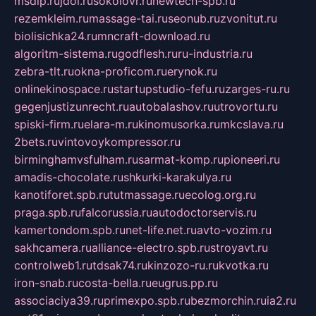
msdip.ru
jdol.ru
sokolovr.ru
newtech-spb.ru
rezemkleim.ru
massage-tai.ru
seonub.ru
zvonitut.ru
biolisichka24.ru
mncraft-download.ru
algoritm-sistema.ru
godflesh.ru
ru-industria.ru
zebra-tlt.ru
okna-proficom.ru
erynok.ru
onlinekinospace.ru
startupstudio-fefu.ru
zarges-ru.ru
gegenjustizunrecht.ru
autobalashov.ru
utrovortu.ru
spiski-firm.ru
elara-m.ru
kinomusorka.ru
mkcslava.ru
2bets.ru
vintovoykompressor.ru
birminghamvsfulham.ru
sarmat-komp.ru
pioneeri.ru
amadis-chocolate.ru
shkurki-karakulya.ru
kanotiforet.spb.ru
tutmassage.ru
ecolog.org.ru
praga.spb.ru
falcorussia.ru
autodoctorservis.ru
kamertondom.spb.ru
net-life.net.ru
avto-vozim.ru
sakhcamera.ru
alliance-electro.spb.ru
stroyavt.ru
controlweb1.ru
tdsak74.ru
kinzozo-ru.ru
kvotka.ru
iron-snab.ru
costa-bella.ru
eugrus.pp.ru
associaciya39.ru
primexpo.spb.ru
bezmorchin.ru
ia2.ru