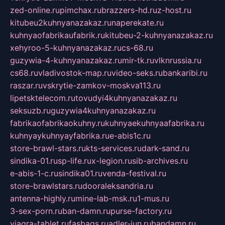
zed-online.ru
pimchax.ru
brazzers-hd.ru
z-host.ru
kitubeu2kuhnyanazakaz.ru
naperekate.ru
kuhnyaofabrikaufabrik.ru
kitubeu-2-kuhnyanazakaz.ru
xehyroo-5-kuhnyanazakaz.ru
cs-68.ru
guzywia-4-kuhnyanazakaz.ru
mir-tk.ru
vlknrussia.ru
cs68.ru
vladivostok-map.ru
video-seks.ru
bankaribi.ru
raszar.ru
vskrytie-zamkov-moskva113.ru
lipetsktelecom.ru
tovudyi4kuhnyanazakaz.ru
seksuzb.ru
guzywia4kuhnyanazakaz.ru
fabrikaofabrikaokuhny.ru
kuhnyaekuhnyaafabrika.ru
kuhnyaykuhnyayfabrika.ru
e-abis1c.ru
store-brawl-stars.ru
kts-services.ru
dark-sand.ru
sindika-01.ru
sp-life.ru
x-legion.ru
sib-archives.ru
e-abis-1-c.ru
sindika01.ru
venda-festival.ru
store-brawlstars.ru
dooraleksandria.ru
antenna-highly.ru
mine-lab-msk.ru
1-mus.ru
3-sex-porn.ru
ban-damn.ru
purse-factory.ru
viagra-tablet.ru
fasbags.ru
adler-jun.ru
bandamn.ru