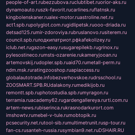
people-of-art.ru
bezzubova.ru
clubtibet.ru
orior-aks.ru
dynamoauto.ru
szk-favorit.ru
carlines.ru
flatnsk.ru
kingbolenskaner.ru
alex-motor.ru
astroline.net.ru
act1.spb.ru
polyglot.com.ru
gidlipetsk.ru
ooo-driada.ru
detsad125.ru
mir-zdoroviya.ru
bruslanovo.ru
siterem.ru
council.spb.ru
лодкипатриот.рф
kafekolizey.ru
iclub.net.ru
gazon-easy.ru
sugarepilekb.ru
grinox.ru
pylesostineco.ru
msts-ozarenie.ru
kameryjooan.ru
artemovskij.ru
dopler.spb.ru
aid70.ru
metall-perm.ru
ndm.msk.ru
ratingzooshop.ru
apiaccess.ru
globalautotrade.info
bezverhovskoe.ru
drsschool.ru
ZOOSMART.SPB.RU
dalakony.ru
medikijob.ru
remontt.spb.ru
photostudia.spb.ru
myragon.ru
terramia.ru
academy62.ru
gardengallereya.ru
rti.com.ru
artem-news.ru
biserinca.ru
krasnodarkurort.com
imshowtv.ru
mebel-v-tule.ru
mobtopik.ru
pcsecurity.net.ru
tool-sib.ru
multimetrunit.ru
sp-tour.ru
fan-cs.ru
santeh-russia.ru
symbian9.net.ru
DSHAIR.RU