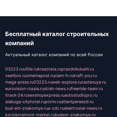
Бесплатный каталог строительных
компаний
Актуальный каталог компаний по всей России
03223.ru
ufille.ru
krasotata.ru
prazdnikdushi.ru
veetbox.ru
cinemapost.ru
ciam-fr.ru
kraft-you.ru
mega-press.ru
03223.ru
web-explore.ru
rastenuya.ru
eurovision-russia.ru
strah-news.ru
freeride-team.ru
itrack-24.ru
sexshopexpress.ru
autostudiopro.ru
alabuga-cityhotel.ru
pornv.ru
atlantpereezd.ru
bud-em-znakomye.ru
a-cdc.ru
elektrostal-news.ru
korolevremont-market.ru
budem-znakomye.ru