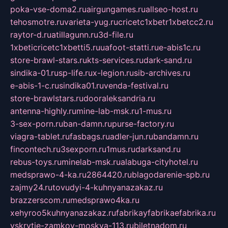
poka-vse-doma2.ru
airgungames.ru
allseo-host.ru
tehosmotre.ru
varieta-yug.ru
cricetc1xbetr1xbetcc2.ru
raytor-d.ru
atillagunn.ru
3d-file.ru
1xbeticricetc1xbetti5.ru
uafoot-statti.ru
e-abis1c.ru
store-brawl-stars.ru
kts-services.ru
dark-sand.ru
sindika-01.ru
sp-life.ru
x-legion.ru
sib-archives.ru
e-abis-1-c.ru
sindika01.ru
venda-festival.ru
store-brawlstars.ru
dooraleksandria.ru
antenna-highly.ru
mine-lab-msk.ru
1-mus.ru
3-sex-porn.ru
ban-damn.ru
purse-factory.ru
viagra-tablet.ru
fasbags.ru
adler-jun.ru
bandamn.ru
fincontech.ru
3sexporn.ru
1mus.ru
darksand.ru
rebus-toys.ru
minelab-msk.ru
alabuga-cityhotel.ru
medsprawo-4-ka.ru
2864420.ru
blagodarenie-spb.ru
zajmy24.ru
tovudyi-4-kuhnyanazakaz.ru
brazzerscom.ru
medsprawo4ka.ru
xehyroo5kuhnyanazakaz.ru
fabrikayfabrikaefabrika.ru
vskrytie-zamkov-moskva-113.ru
biletnadom.ru