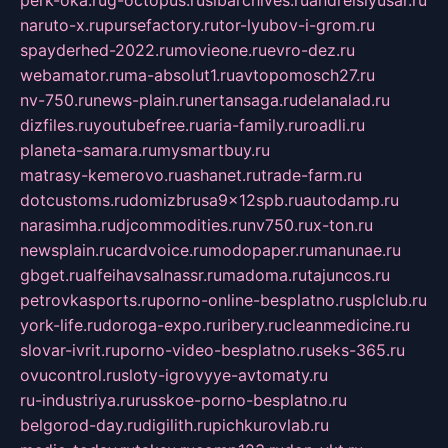
naruto-x.ru
pursefactory.ru
tor-lyubov-i-grom.ru
spayderhed-2022.ru
movieone.ru
evro-dez.ru
webamator.ru
ma-absolut1.ru
avtopomosch27.ru
nv-750.ru
news-plain.ru
nertansaga.ru
delanalad.ru
dizfiles.ru
youtubefree.ru
aria-family.ru
roadli.ru
planeta-samara.ru
mysmartbuy.ru
matrasy-kemerovo.ru
ashanet.ru
trade-farm.ru
dotcustoms.ru
domizbrusa9x12spb.ru
autodamp.ru
narasimha.ru
djcommodities.ru
nv750.ru
x-ton.ru
newsplain.ru
cardvoice.ru
modopaper.ru
manunae.ru
gbget.ru
alfeihavsalnassr.ru
madoma.ru
tajuncos.ru
petrovkasports.ru
porno-online-besplatno.ru
splclub.ru
york-life.ru
doroga-expo.ru
ribery.ru
cleanmedicine.ru
slovar-ivrit.ru
porno-video-besplatno.ru
seks-365.ru
ovucontrol.ru
sloty-igrovyye-avtomaty.ru
ru-industriya.ru
russkoe-porno-besplatno.ru
belgorod-day.ru
digilith.ru
pichkurovlab.ru