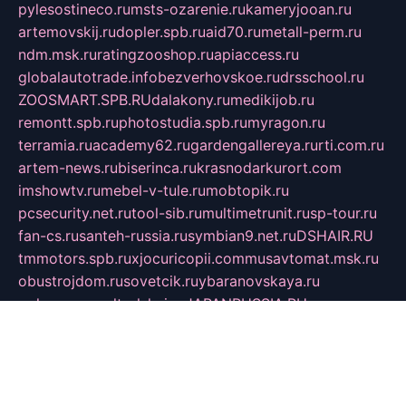
pylesostineco.ru
msts-ozarenie.ru
kameryjooan.ru
artemovskij.ru
dopler.spb.ru
aid70.ru
metall-perm.ru
ndm.msk.ru
ratingzooshop.ru
apiaccess.ru
globalautotrade.info
bezverhovskoe.ru
drsschool.ru
ZOOSMART.SPB.RU
dalakony.ru
medikijob.ru
remontt.spb.ru
photostudia.spb.ru
myragon.ru
terramia.ru
academy62.ru
gardengallereya.ru
rti.com.ru
artem-news.ru
biserinca.ru
krasnodarkurort.com
imshowtv.ru
mebel-v-tule.ru
mobtopik.ru
pcsecurity.net.ru
tool-sib.ru
multimetrunit.ru
sp-tour.ru
fan-cs.ru
santeh-russia.ru
symbian9.net.ru
DSHAIR.RU
tmmotors.spb.ru
xjocuricopii.com
musavtomat.msk.ru
obustrojdom.ru
sovetcik.ru
ybaranovskaya.ru
ppknews.ru
cult-alshei.ru
JAPANRUSSIA.RU
proekciyamebel.ru
imper-finans.ru
rim.org.ru
glamourai.ru
brassminus.ru
zabor-pro.ru
ftn.pp.ru
dorogoe58.ru
laimengpacker.ru
kuzova-zapchasti.ru
sageerp.ru
taxodrom.ru
dsrazvitie.ru
hardcity.net.ru