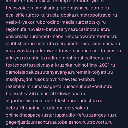
medic-today.ru
taksu.ru
comp123.ru
don-ykt.ru
teensvoice.ru
imgsharing.ru
domashnee-porno.ru
eva-elfie.ru
foto-tur.ru
biz-doska.ru
metropoltravel.ru
veslo-i-yakor.ru
borodino-media.ru
rostotsky.ru
regionufa.ru
weiss-bet.ru
zaryna.ru
casinotablet.ru
universalia.ru
remont-mebeli-moscow.ru
termomur.ru
clubfisher.ru
remstirufa.ru
erdamchi.ru
doramamama.ru
muraviovka-park.ru
worldofwoman.ru
clean-dreams.ru
arkrym.ru
kristinita.ru
dircomputer.ru
healthenter.ru
textexperts.ru
pivnaya-kruzhka.ru
kinofilmy-2021.ru
demolalapaluza.ru
tanyavanya.ru
remstir-tolyatti.ru
msdip.ru
jdol.ru
sokolovr.ru
newtech-spb.ru
rezemkleim.ru
massage-tai.ru
seonub.ru
zvonitut.ru
biolisichka24.ru
mncraft-download.ru
algoritm-sistema.ru
godflesh.ru
ru-industria.ru
zebra-tlt.ru
okna-proficom.ru
erynok.ru
onlinekinospace.ru
startupstudio-fefu.ru
zarges-ru.ru
gegenjustizunrecht.ru
autobalashov.ru
utrovortu.ru