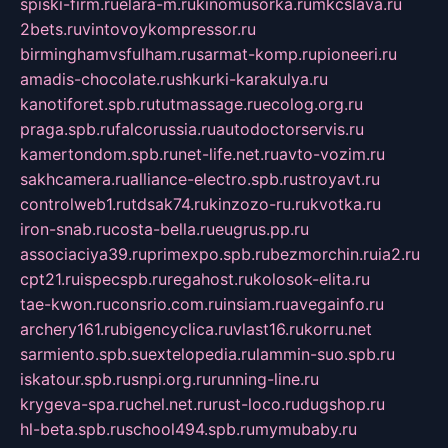
spiski-firm.ru
elara-m.ru
kinomusorka.ru
mkcslava.ru
2bets.ru
vintovoykompressor.ru
birminghamvsfulham.ru
sarmat-komp.ru
pioneeri.ru
amadis-chocolate.ru
shkurki-karakulya.ru
kanotiforet.spb.ru
tutmassage.ru
ecolog.org.ru
praga.spb.ru
falcorussia.ru
autodoctorservis.ru
kamertondom.spb.ru
net-life.net.ru
avto-vozim.ru
sakhcamera.ru
alliance-electro.spb.ru
stroyavt.ru
controlweb1.ru
tdsak74.ru
kinzozo-ru.ru
kvotka.ru
iron-snab.ru
costa-bella.ru
eugrus.pp.ru
associaciya39.ru
primexpo.spb.ru
bezmorchin.ru
ia2.ru
cpt21.ru
ispecspb.ru
regahost.ru
kolosok-elita.ru
tae-kwon.ru
consrio.com.ru
insiam.ru
avegainfo.ru
archery161.ru
bigencyclica.ru
vlast16.ru
korru.net
sarmiento.spb.su
extelopedia.ru
lammin-suo.spb.ru
iskatour.spb.ru
snpi.org.ru
running-line.ru
krygeva-spa.ru
chel.net.ru
rust-loco.ru
dugshop.ru
hl-beta.spb.ru
school494.spb.ru
mymubaby.ru