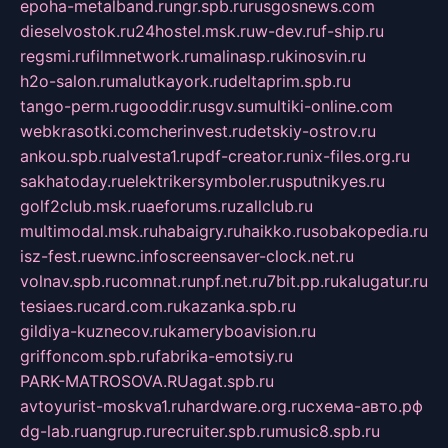
epoha-metalband.ru
ngr.spb.ru
rusgosnews.com
dieselvostok.ru
24hostel.msk.ru
w-dev.ru
f-ship.ru
regsmi.ru
filmnetwork.ru
malinasp.ru
kinosvin.ru
h2o-salon.ru
malutkayork.ru
deltaprim.spb.ru
tango-perm.ru
gooddir.ru
sgv.su
multiki-online.com
webkrasotki.com
cherinvest.ru
detskiy-ostrov.ru
ankou.spb.ru
alvesta1.ru
pdf-creator.ru
nix-files.org.ru
sakhatoday.ru
elektrikersymboler.ru
sputnikyes.ru
golf2club.msk.ru
aeforums.ru
zallclub.ru
multimodal.msk.ru
habaigry.ru
haikko.ru
sobakopedia.ru
isz-fest.ru
ewnc.info
screensaver-clock.net.ru
volnav.spb.ru
comnat.ru
npf.net.ru
7bit.pp.ru
kalugatur.ru
tesiaes.ru
card.com.ru
kazanka.spb.ru
gildiya-kuznecov.ru
kameryboavision.ru
griffoncom.spb.ru
fabrika-emotsiy.ru
PARK-MATROSOVA.RU
agat.spb.ru
avtoyurist-moskva1.ru
hardware.org.ru
схема-авто.рф
dg-lab.ru
angrup.ru
recruiter.spb.ru
music8.spb.ru