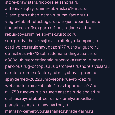
store-brawlstars.ru
dooraleksandria.ru
antenna-highly.ru
mine-lab-msk.ru
1-mus.ru
3-sex-porn.ru
ban-damn.ru
purse-factory.ru
viagra-tablet.ru
fasbags.ru
adler-jun.ru
bandamn.ru
fincontech.ru
3sexporn.ru
1mus.ru
darksand.ru
rebus-toys.ru
minelab-msk.ru
rtdco.ru
seo-prodvizhenie-sajtov-stroitelnyh-kompanij.ru
card-voice.ru
rulonnyygazon177.ru
snow-guard.ru
domizbrusa-9x12spb.ru
demaholding.ru
aalse.ru
a380club.ru
argentinamia.ru
perkoka.ru
movie-one.ru
perk-oka.ru
g-octopus.ru
sibarchives.ru
andreislyusar.ru
naruto-x.ru
pursefactory.ru
tor-lyubov-i-grom.ru
spayderhed-2022.ru
movieone.ru
evro-dez.ru
webamator.ru
ma-absolut1.ru
avtopomosch27.ru
nv-750.ru
news-plain.ru
nertansaga.ru
delanalad.ru
dizfiles.ru
youtubefree.ru
aria-family.ru
roadli.ru
planeta-samara.ru
mysmartbuy.ru
matrasy-kemerovo.ru
ashanet.ru
trade-farm.ru