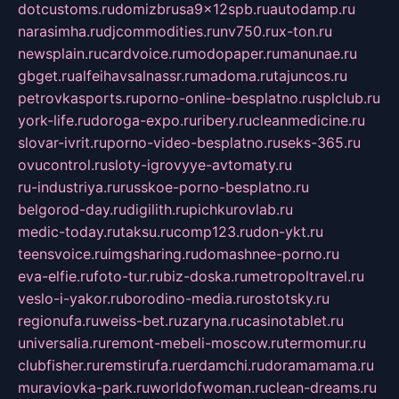
dotcustoms.ru
domizbrusa9x12spb.ru
autodamp.ru
narasimha.ru
djcommodities.ru
nv750.ru
x-ton.ru
newsplain.ru
cardvoice.ru
modopaper.ru
manunae.ru
gbget.ru
alfeihavsalnassr.ru
madoma.ru
tajuncos.ru
petrovkasports.ru
porno-online-besplatno.ru
splclub.ru
york-life.ru
doroga-expo.ru
ribery.ru
cleanmedicine.ru
slovar-ivrit.ru
porno-video-besplatno.ru
seks-365.ru
ovucontrol.ru
sloty-igrovyye-avtomaty.ru
ru-industriya.ru
russkoe-porno-besplatno.ru
belgorod-day.ru
digilith.ru
pichkurovlab.ru
medic-today.ru
taksu.ru
comp123.ru
don-ykt.ru
teensvoice.ru
imgsharing.ru
domashnee-porno.ru
eva-elfie.ru
foto-tur.ru
biz-doska.ru
metropoltravel.ru
veslo-i-yakor.ru
borodino-media.ru
rostotsky.ru
regionufa.ru
weiss-bet.ru
zaryna.ru
casinotablet.ru
universalia.ru
remont-mebeli-moscow.ru
termomur.ru
clubfisher.ru
remstirufa.ru
erdamchi.ru
doramamama.ru
muraviovka-park.ru
worldofwoman.ru
clean-dreams.ru