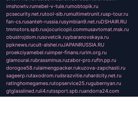
imshowtv.ru
mebel-v-tule.ru
mobtopik.ru
pcsecurity.net.ru
tool-sib.ru
multimetrunit.ru
sp-tour.ru
fan-cs.ru
santeh-russia.ru
symbian9.net.ru
DSHAIR.RU
tmmotors.spb.ru
xjocuricopii.com
musavtomat.msk.ru
obustrojdom.ru
sovetcik.ru
ybaranovskaya.ru
ppknews.ru
cult-alshei.ru
JAPANRUSSIA.RU
proekciyamebel.ru
imper-finans.ru
rim.org.ru
glamourai.ru
brassminus.ru
zabor-pro.ru
ftn.pp.ru
dorogoe58.ru
laimengpacker.ru
kuzova-zapchasti.ru
sageerp.ru
taxodrom.ru
dsrazvitie.ru
hardcity.net.ru
ratinghomegames.ru
topservice25.ru
gubernyan.ru
gtglasslined.ru
ii4.ru
tssport.spb.ru
andorra24.com
blackwallstreet.ru
oboimos.ru
optim-doors.com.ru
ikuch.ru
nycr.org.ru
npa21.ru
vremya-ch.spb.ru
desert000.ru
ivtorgi.ru
ifiori.ru
catalog-statei.ru
dcv.org.ru
spetsmaster174.ru
ipkameryhiseeu.ru
dum26.ru
ruspol.spb.ru
fr-opendp.ru
kam-solnyshko.ru
cheyenne-arapaho.ru
sevzapmetal.spb.ru