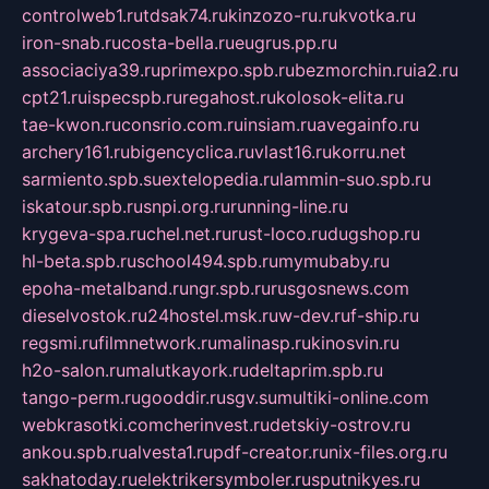
controlweb1.ru
tdsak74.ru
kinzozo-ru.ru
kvotka.ru
iron-snab.ru
costa-bella.ru
eugrus.pp.ru
associaciya39.ru
primexpo.spb.ru
bezmorchin.ru
ia2.ru
cpt21.ru
ispecspb.ru
regahost.ru
kolosok-elita.ru
tae-kwon.ru
consrio.com.ru
insiam.ru
avegainfo.ru
archery161.ru
bigencyclica.ru
vlast16.ru
korru.net
sarmiento.spb.su
extelopedia.ru
lammin-suo.spb.ru
iskatour.spb.ru
snpi.org.ru
running-line.ru
krygeva-spa.ru
chel.net.ru
rust-loco.ru
dugshop.ru
hl-beta.spb.ru
school494.spb.ru
mymubaby.ru
epoha-metalband.ru
ngr.spb.ru
rusgosnews.com
dieselvostok.ru
24hostel.msk.ru
w-dev.ru
f-ship.ru
regsmi.ru
filmnetwork.ru
malinasp.ru
kinosvin.ru
h2o-salon.ru
malutkayork.ru
deltaprim.spb.ru
tango-perm.ru
gooddir.ru
sgv.su
multiki-online.com
webkrasotki.com
cherinvest.ru
detskiy-ostrov.ru
ankou.spb.ru
alvesta1.ru
pdf-creator.ru
nix-files.org.ru
sakhatoday.ru
elektrikersymboler.ru
sputnikyes.ru