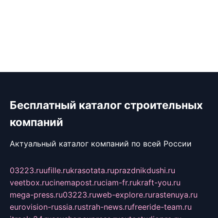
Бесплатный каталог строительных
компаний
Актуальный каталог компаний по всей России
03223.ru
ufille.ru
krasotata.ru
prazdnikdushi.ru
veetbox.ru
cinemapost.ru
ciam-fr.ru
kraft-you.ru
mega-press.ru
03223.ru
web-explore.ru
rastenuya.ru
eurovision-russia.ru
strah-news.ru
freeride-team.ru