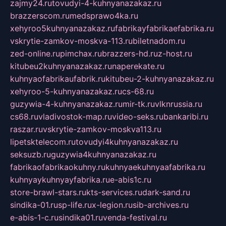
zajmy24.ru
tovudyi-4-kuhnyanazakaz.ru
brazzerscom.ru
medsprawo4ka.ru
xehyroo5kuhnyanazakaz.ru
fabrikayfabrikaefabrika.ru
vskrytie-zamkov-moskva-113.ru
biletnadom.ru
zed-online.ru
pimchax.ru
brazzers-hd.ru
z-host.ru
kitubeu2kuhnyanazakaz.ru
naperekate.ru
kuhnyaofabrikaufabrik.ru
kitubeu-2-kuhnyanazakaz.ru
xehyroo-5-kuhnyanazakaz.ru
cs-68.ru
guzywia-4-kuhnyanazakaz.ru
mir-tk.ru
vlknrussia.ru
cs68.ru
vladivostok-map.ru
video-seks.ru
bankaribi.ru
raszar.ru
vskrytie-zamkov-moskva113.ru
lipetsktelecom.ru
tovudyi4kuhnyanazakaz.ru
seksuzb.ru
guzywia4kuhnyanazakaz.ru
fabrikaofabrikaokuhny.ru
kuhnyaekuhnyaafabrika.ru
kuhnyaykuhnyayfabrika.ru
e-abis1c.ru
store-brawl-stars.ru
kts-services.ru
dark-sand.ru
sindika-01.ru
sp-life.ru
x-legion.ru
sib-archives.ru
e-abis-1-c.ru
sindika01.ru
venda-festival.ru