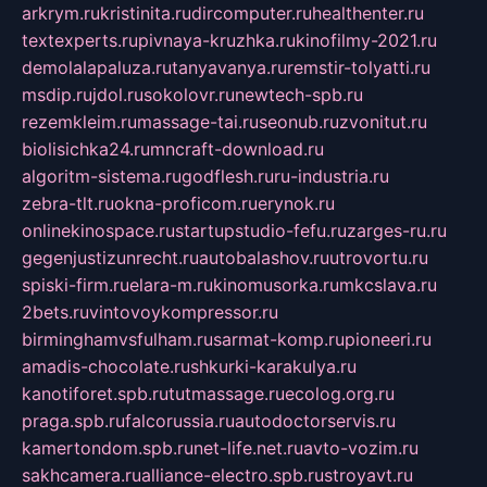
arkrym.ru
kristinita.ru
dircomputer.ru
healthenter.ru
textexperts.ru
pivnaya-kruzhka.ru
kinofilmy-2021.ru
demolalapaluza.ru
tanyavanya.ru
remstir-tolyatti.ru
msdip.ru
jdol.ru
sokolovr.ru
newtech-spb.ru
rezemkleim.ru
massage-tai.ru
seonub.ru
zvonitut.ru
biolisichka24.ru
mncraft-download.ru
algoritm-sistema.ru
godflesh.ru
ru-industria.ru
zebra-tlt.ru
okna-proficom.ru
erynok.ru
onlinekinospace.ru
startupstudio-fefu.ru
zarges-ru.ru
gegenjustizunrecht.ru
autobalashov.ru
utrovortu.ru
spiski-firm.ru
elara-m.ru
kinomusorka.ru
mkcslava.ru
2bets.ru
vintovoykompressor.ru
birminghamvsfulham.ru
sarmat-komp.ru
pioneeri.ru
amadis-chocolate.ru
shkurki-karakulya.ru
kanotiforet.spb.ru
tutmassage.ru
ecolog.org.ru
praga.spb.ru
falcorussia.ru
autodoctorservis.ru
kamertondom.spb.ru
net-life.net.ru
avto-vozim.ru
sakhcamera.ru
alliance-electro.spb.ru
stroyavt.ru