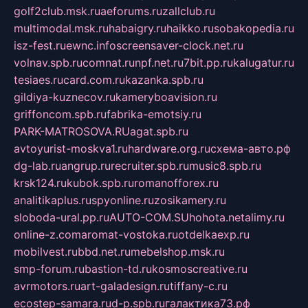
golf2club.msk.ru
aeforums.ru
zallclub.ru
multimodal.msk.ru
habaigry.ru
haikko.ru
sobakopedia.ru
isz-fest.ru
ewnc.info
screensaver-clock.net.ru
volnav.spb.ru
comnat.ru
npf.net.ru
7bit.pp.ru
kalugatur.ru
tesiaes.ru
card.com.ru
kazanka.spb.ru
gildiya-kuznecov.ru
kameryboavision.ru
griffoncom.spb.ru
fabrika-emotsiy.ru
PARK-MATROSOVA.RU
agat.spb.ru
avtoyurist-moskva1.ru
hardware.org.ru
схема-авто.рф
dg-lab.ru
angrup.ru
recruiter.spb.ru
music8.spb.ru
krsk124.ru
kubok.spb.ru
romanofforex.ru
analitikaplus.ru
spyonline.ru
zosikamery.ru
sloboda-ural.pp.ru
AUTO-COM.SU
hohota.net
alimy.ru
online-z.com
aromat-vostoka.ru
otdelkaexp.ru
mobilvest.ru
bbd.net.ru
mebelshop.msk.ru
smp-forum.ru
bastion-td.ru
kosmoscreative.ru
avrmotors.ru
art-galadesign.ru
tiffany-c.ru
ecostep-samara.ru
d-p.spb.ru
галактика73.рф