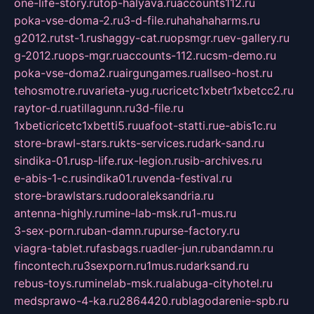
one-life-story.ru
top-halyava.ru
accounts112.ru
poka-vse-doma-2.ru
3-d-file.ru
hahahaharms.ru
g2012.ru
tst-1.ru
shaggy-cat.ru
opsmgr.ru
ev-gallery.ru
g-2012.ru
ops-mgr.ru
accounts-112.ru
csm-demo.ru
poka-vse-doma2.ru
airgungames.ru
allseo-host.ru
tehosmotre.ru
varieta-yug.ru
cricetc1xbetr1xbetcc2.ru
raytor-d.ru
atillagunn.ru
3d-file.ru
1xbeticricetc1xbetti5.ru
uafoot-statti.ru
e-abis1c.ru
store-brawl-stars.ru
kts-services.ru
dark-sand.ru
sindika-01.ru
sp-life.ru
x-legion.ru
sib-archives.ru
e-abis-1-c.ru
sindika01.ru
venda-festival.ru
store-brawlstars.ru
dooraleksandria.ru
antenna-highly.ru
mine-lab-msk.ru
1-mus.ru
3-sex-porn.ru
ban-damn.ru
purse-factory.ru
viagra-tablet.ru
fasbags.ru
adler-jun.ru
bandamn.ru
fincontech.ru
3sexporn.ru
1mus.ru
darksand.ru
rebus-toys.ru
minelab-msk.ru
alabuga-cityhotel.ru
medsprawo-4-ka.ru
2864420.ru
blagodarenie-spb.ru