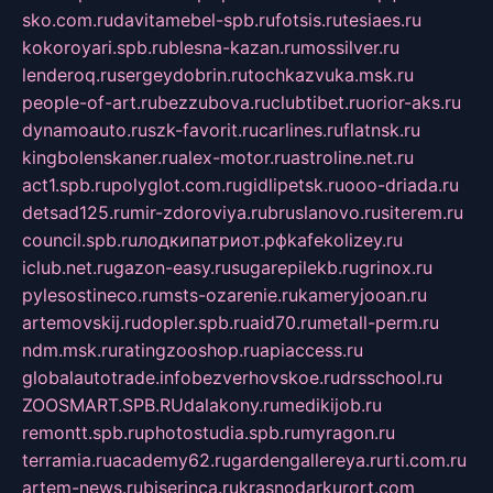
sko.com.ru
davitamebel-spb.ru
fotsis.ru
tesiaes.ru
kokoroyari.spb.ru
blesna-kazan.ru
mossilver.ru
lenderoq.ru
sergeydobrin.ru
tochkazvuka.msk.ru
people-of-art.ru
bezzubova.ru
clubtibet.ru
orior-aks.ru
dynamoauto.ru
szk-favorit.ru
carlines.ru
flatnsk.ru
kingbolenskaner.ru
alex-motor.ru
astroline.net.ru
act1.spb.ru
polyglot.com.ru
gidlipetsk.ru
ooo-driada.ru
detsad125.ru
mir-zdoroviya.ru
bruslanovo.ru
siterem.ru
council.spb.ru
лодкипатриот.рф
kafekolizey.ru
iclub.net.ru
gazon-easy.ru
sugarepilekb.ru
grinox.ru
pylesostineco.ru
msts-ozarenie.ru
kameryjooan.ru
artemovskij.ru
dopler.spb.ru
aid70.ru
metall-perm.ru
ndm.msk.ru
ratingzooshop.ru
apiaccess.ru
globalautotrade.info
bezverhovskoe.ru
drsschool.ru
ZOOSMART.SPB.RU
dalakony.ru
medikijob.ru
remontt.spb.ru
photostudia.spb.ru
myragon.ru
terramia.ru
academy62.ru
gardengallereya.ru
rti.com.ru
artem-news.ru
biserinca.ru
krasnodarkurort.com