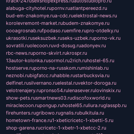
itrack-24.ru
sexshopexpress.ru
autostudiopro.ru
alabuga-cityhotel.ru
pornv.ru
atlantpereezd.ru
bud-em-znakomye.ru
a-cdc.ru
elektrostal-news.ru
korolevremont-market.ru
budem-znakomye.ru
oooagrosnab.ru
fpodaso.ru
emfire.ru
pro-otdelky.ru
ukrasotki.ru
seksuzbek.ru
seks-uzbek.ru
porno-vk.ru
sovratili.ru
olecoon.ru
vd-dosug.ru
adonyev.ru
rbc-news.ru
porno-skvirt.ru
krospr.ru
13autor-kolonka.ru
sormol.ru
2rich.ru
hostel-65.ru
hostserve.ru
porno-na-russkom.ru
mishinlab.ru
neznobi.ru
bigfatcc.ru
habble.ru
starbucksvia.ru
delfinet.ru
silvernano.ru
elestal.ru
vektor-doroga.ru
velotrenajery.ru
pronso54.ru
lenasever.ru
lovinskix.ru
show-pets.ru
smartnews03.ru
discofoxworld.ru
miraclecoon.ru
pongup.ru
hostel65.ru
liura.ru
glasspb.ru
firehunters.ru
gribowo.ru
gnalis.ru
bulkitula.ru
hometown-france.ru
1-xbeticricetc-1-xbetti-5.ru
shop-garena.ru
cricetc-1-xbetr-1-xbetcc-2.ru