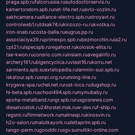
praga.spb.ru
falcorussia.ru
autodoctorservis.ru
kamertondom.spb.ru
net-life.net.ru
avto-vozim.ru
sakhcamera.ru
alliance-electro.spb.ru
stroyavt.ru
controlweb1.ru
tdsak74.ru
kinzozo-ru.ru
kvotka.ru
iron-snab.ru
costa-bella.ru
eugrus.pp.ru
associaciya39.ru
primexpo.spb.ru
bezmorchin.ru
ia2.ru
cpt21.ru
ispecspb.ru
regahost.ru
kolosok-elita.ru
tae-kwon.ru
consrio.com.ru
insiam.ru
avegainfo.ru
archery161.ru
bigencyclica.ru
vlast16.ru
korru.net
sarmiento.spb.su
extelopedia.ru
lammin-suo.spb.ru
iskatour.spb.ru
snpi.org.ru
running-line.ru
krygeva-spa.ru
chel.net.ru
rust-loco.ru
dugshop.ru
hl-beta.spb.ru
school494.spb.ru
mymubaby.ru
epoha-metalband.ru
ngr.spb.ru
rusgosnews.com
dieselvostok.ru
24hostel.msk.ru
w-dev.ru
f-ship.ru
regsmi.ru
filmnetwork.ru
malinasp.ru
kinosvin.ru
h2o-salon.ru
malutkayork.ru
deltaprim.spb.ru
tango-perm.ru
gooddir.ru
sgv.su
multiki-online.com