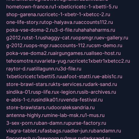
hometown-france.ru
1-xbeticricetc-1-xbetti-5.ru
shop-garena.ru
cricetc-1-xbetr-1-xbetcc-2.ru
one-life-story.ru
top-halyava.ru
accounts112.ru
poka-vse-doma-2.ru
3-d-file.ru
hahahaharms.ru
g2012.ru
tst-1.ru
shaggy-cat.ru
opsmgr.ru
ev-gallery.ru
g-2012.ru
ops-mgr.ru
accounts-112.ru
csm-demo.ru
poka-vse-doma2.ru
airgungames.ru
allseo-host.ru
tehosmotre.ru
varieta-yug.ru
cricetc1xbetr1xbetcc2.ru
raytor-d.ru
atillagunn.ru
3d-file.ru
1xbeticricetc1xbetti5.ru
uafoot-statti.ru
e-abis1c.ru
store-brawl-stars.ru
kts-services.ru
dark-sand.ru
sindika-01.ru
sp-life.ru
x-legion.ru
sib-archives.ru
e-abis-1-c.ru
sindika01.ru
venda-festival.ru
store-brawlstars.ru
dooraleksandria.ru
antenna-highly.ru
mine-lab-msk.ru
1-mus.ru
3-sex-porn.ru
ban-damn.ru
purse-factory.ru
viagra-tablet.ru
fasbags.ru
adler-jun.ru
bandamn.ru
fincontech.ru
3sexporn.ru
1mus.ru
darksand.ru