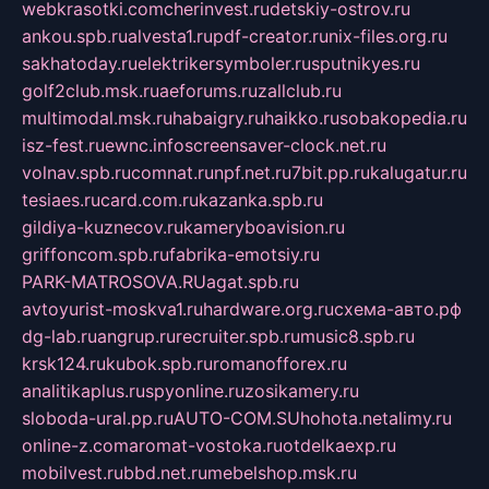
webkrasotki.com
cherinvest.ru
detskiy-ostrov.ru
ankou.spb.ru
alvesta1.ru
pdf-creator.ru
nix-files.org.ru
sakhatoday.ru
elektrikersymboler.ru
sputnikyes.ru
golf2club.msk.ru
aeforums.ru
zallclub.ru
multimodal.msk.ru
habaigry.ru
haikko.ru
sobakopedia.ru
isz-fest.ru
ewnc.info
screensaver-clock.net.ru
volnav.spb.ru
comnat.ru
npf.net.ru
7bit.pp.ru
kalugatur.ru
tesiaes.ru
card.com.ru
kazanka.spb.ru
gildiya-kuznecov.ru
kameryboavision.ru
griffoncom.spb.ru
fabrika-emotsiy.ru
PARK-MATROSOVA.RU
agat.spb.ru
avtoyurist-moskva1.ru
hardware.org.ru
схема-авто.рф
dg-lab.ru
angrup.ru
recruiter.spb.ru
music8.spb.ru
krsk124.ru
kubok.spb.ru
romanofforex.ru
analitikaplus.ru
spyonline.ru
zosikamery.ru
sloboda-ural.pp.ru
AUTO-COM.SU
hohota.net
alimy.ru
online-z.com
aromat-vostoka.ru
otdelkaexp.ru
mobilvest.ru
bbd.net.ru
mebelshop.msk.ru