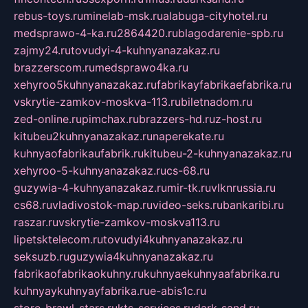
rebus-toys.ru
minelab-msk.ru
alabuga-cityhotel.ru
medsprawo-4-ka.ru
2864420.ru
blagodarenie-spb.ru
zajmy24.ru
tovudyi-4-kuhnyanazakaz.ru
brazzerscom.ru
medsprawo4ka.ru
xehyroo5kuhnyanazakaz.ru
fabrikayfabrikaefabrika.ru
vskrytie-zamkov-moskva-113.ru
biletnadom.ru
zed-online.ru
pimchax.ru
brazzers-hd.ru
z-host.ru
kitubeu2kuhnyanazakaz.ru
naperekate.ru
kuhnyaofabrikaufabrik.ru
kitubeu-2-kuhnyanazakaz.ru
xehyroo-5-kuhnyanazakaz.ru
cs-68.ru
guzywia-4-kuhnyanazakaz.ru
mir-tk.ru
vlknrussia.ru
cs68.ru
vladivostok-map.ru
video-seks.ru
bankaribi.ru
raszar.ru
vskrytie-zamkov-moskva113.ru
lipetsktelecom.ru
tovudyi4kuhnyanazakaz.ru
seksuzb.ru
guzywia4kuhnyanazakaz.ru
fabrikaofabrikaokuhny.ru
kuhnyaekuhnyaafabrika.ru
kuhnyaykuhnyayfabrika.ru
e-abis1c.ru