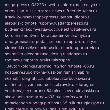
mega-press.ru
03223.ru
web-explore.ru
rastenuya.ru
eurovision-russia.ru
strah-news.ru
freeride-team.ru
itrack-24.ru
sexshopexpress.ru
autostudiopro.ru
alabuga-cityhotel.ru
pornv.ru
atlantpereezd.ru
bud-em-znakomye.ru
a-cdc.ru
elektrostal-news.ru
korolevremont-market.ru
budem-znakomye.ru
oooagrosnab.ru
fpodaso.ru
emfire.ru
pro-otdelky.ru
ukrasotki.ru
seksuzbek.ru
seks-uzbek.ru
porno-vk.ru
sovratili.ru
olecoon.ru
vd-dosug.ru
adonyev.ru
rbc-news.ru
porno-skvirt.ru
krospr.ru
13autor-kolonka.ru
sormol.ru
2rich.ru
hostel-65.ru
hostserve.ru
porno-na-russkom.ru
mishinlab.ru
neznobi.ru
bigfatcc.ru
habble.ru
starbucksvia.ru
delfinet.ru
silvernano.ru
elestal.ru
vektor-doroga.ru
velotrenajery.ru
pronso54.ru
lenasever.ru
lovinskix.ru
show-pets.ru
smartnews03.ru
discofoxworld.ru
miraclecoon.ru
pongup.ru
hostel65.ru
liura.ru
glasspb.ru
firehunters.ru
gribowo.ru
gnalis.ru
bulkitula.ru