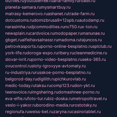
dizfiles.ru
youtubefree.ru
aria-family.ru
roadli.ru
planeta-samara.ru
mysmartbuy.ru
matrasy-kemerovo.ru
ashanet.ru
trade-farm.ru
dotcustoms.ru
domizbrusa9x12spb.ru
autodamp.ru
narasimha.ru
djcommodities.ru
nv750.ru
x-ton.ru
newsplain.ru
cardvoice.ru
modopaper.ru
manunae.ru
gbget.ru
alfeihavsalnassr.ru
madoma.ru
tajuncos.ru
petrovkasports.ru
porno-online-besplatno.ru
splclub.ru
york-life.ru
doroga-expo.ru
ribery.ru
cleanmedicine.ru
slovar-ivrit.ru
porno-video-besplatno.ru
seks-365.ru
ovucontrol.ru
sloty-igrovyye-avtomaty.ru
ru-industriya.ru
russkoe-porno-besplatno.ru
belgorod-day.ru
digilith.ru
pichkurovlab.ru
medic-today.ru
taksu.ru
comp123.ru
don-ykt.ru
teensvoice.ru
imgsharing.ru
domashnee-porno.ru
eva-elfie.ru
foto-tur.ru
biz-doska.ru
metropoltravel.ru
veslo-i-yakor.ru
borodino-media.ru
rostotsky.ru
regionufa.ru
weiss-bet.ru
zaryna.ru
casinotablet.ru