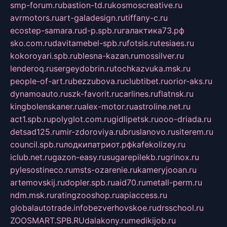
smp-forum.ru
bastion-td.ru
kosmoscreative.ru
avrmotors.ru
art-galadesign.ru
tiffany-c.ru
ecostep-samara.ru
d-p.spb.ru
галактика73.рф
sko.com.ru
davitamebel-spb.ru
fotsis.ru
tesiaes.ru
kokoroyari.spb.ru
blesna-kazan.ru
mossilver.ru
lenderoq.ru
sergeydobrin.ru
tochkazvuka.msk.ru
people-of-art.ru
bezzubova.ru
clubtibet.ru
orior-aks.ru
dynamoauto.ru
szk-favorit.ru
carlines.ru
flatnsk.ru
kingbolenskaner.ru
alex-motor.ru
astroline.net.ru
act1.spb.ru
polyglot.com.ru
gidlipetsk.ru
ooo-driada.ru
detsad125.ru
mir-zdoroviya.ru
bruslanovo.ru
siterem.ru
council.spb.ru
лодкипатриот.рф
kafekolizey.ru
iclub.net.ru
gazon-easy.ru
sugarepilekb.ru
grinox.ru
pylesostineco.ru
msts-ozarenie.ru
kameryjooan.ru
artemovskij.ru
dopler.spb.ru
aid70.ru
metall-perm.ru
ndm.msk.ru
ratingzooshop.ru
apiaccess.ru
globalautotrade.info
bezverhovskoe.ru
drsschool.ru
ZOOSMART.SPB.RU
dalakony.ru
medikijob.ru