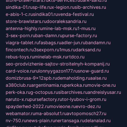
store-brawl-stars.ru
kts-services.ru
dark-sand.ru
sindika-01.ru
sp-life.ru
x-legion.ru
sib-archives.ru
e-abis-1-c.ru
sindika01.ru
venda-festival.ru
store-brawlstars.ru
dooraleksandria.ru
antenna-highly.ru
mine-lab-msk.ru
1-mus.ru
3-sex-porn.ru
ban-damn.ru
purse-factory.ru
viagra-tablet.ru
fasbags.ru
adler-jun.ru
bandamn.ru
fincontech.ru
3sexporn.ru
1mus.ru
darksand.ru
rebus-toys.ru
minelab-msk.ru
rtdco.ru
seo-prodvizhenie-sajtov-stroitelnyh-kompanij.ru
card-voice.ru
rulonnyygazon177.ru
snow-guard.ru
domizbrusa-9x12spb.ru
demaholding.ru
aalse.ru
a380club.ru
argentinamia.ru
perkoka.ru
movie-one.ru
perk-oka.ru
g-octopus.ru
sibarchives.ru
andreislyusar.ru
naruto-x.ru
pursefactory.ru
tor-lyubov-i-grom.ru
spayderhed-2022.ru
movieone.ru
evro-dez.ru
webamator.ru
ma-absolut1.ru
avtopomosch27.ru
nv-750.ru
news-plain.ru
nertansaga.ru
delanalad.ru