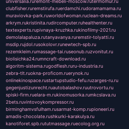
universalia.ru
remont-mebeli-moscow.ru
termomur.ru
clubfisher.ru
remstirufa.ru
erdamchi.ru
doramamama.ru
muraviovka-park.ru
worldofwoman.ru
clean-dreams.ru
arkrym.ru
kristinita.ru
dircomputer.ru
healthenter.ru
textexperts.ru
pivnaya-kruzhka.ru
kinofilmy-2021.ru
demolalapaluza.ru
tanyavanya.ru
remstir-tolyatti.ru
msdip.ru
jdol.ru
sokolovr.ru
newtech-spb.ru
rezemkleim.ru
massage-tai.ru
seonub.ru
zvonitut.ru
biolisichka24.ru
mncraft-download.ru
algoritm-sistema.ru
godflesh.ru
ru-industria.ru
zebra-tlt.ru
okna-proficom.ru
erynok.ru
onlinekinospace.ru
startupstudio-fefu.ru
zarges-ru.ru
gegenjustizunrecht.ru
autobalashov.ru
utrovortu.ru
spiski-firm.ru
elara-m.ru
kinomusorka.ru
mkcslava.ru
2bets.ru
vintovoykompressor.ru
birminghamvsfulham.ru
sarmat-komp.ru
pioneeri.ru
amadis-chocolate.ru
shkurki-karakulya.ru
kanotiforet.spb.ru
tutmassage.ru
ecolog.org.ru