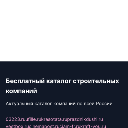
Бесплатный каталог строительных
компаний
Актуальный каталог компаний по всей России
03223.ru
ufille.ru
krasotata.ru
prazdnikdushi.ru
veetbox.ru
cinemapost.ru
ciam-fr.ru
kraft-you.ru