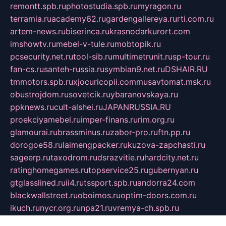
remontt.spb.ru
photostudia.spb.ru
myragon.ru
terramia.ru
academy62.ru
gardengallereya.ru
rti.com.ru
artem-news.ru
biserinca.ru
krasnodarkurort.com
imshowtv.ru
mebel-v-tule.ru
mobtopik.ru
pcsecurity.net.ru
tool-sib.ru
multimetrunit.ru
sp-tour.ru
fan-cs.ru
santeh-russia.ru
symbian9.net.ru
DSHAIR.RU
tmmotors.spb.ru
xjocuricopii.com
musavtomat.msk.ru
obustrojdom.ru
sovetcik.ru
ybaranovskaya.ru
ppknews.ru
cult-alshei.ru
JAPANRUSSIA.RU
proekciyamebel.ru
imper-finans.ru
rim.org.ru
glamourai.ru
brassminus.ru
zabor-pro.ru
ftn.pp.ru
dorogoe58.ru
laimengpacker.ru
kuzova-zapchasti.ru
sageerp.ru
taxodrom.ru
dsrazvitie.ru
hardcity.net.ru
ratinghomegames.ru
topservice25.ru
gubernyan.ru
gtglasslined.ru
ii4.ru
tssport.spb.ru
andorra24.com
blackwallstreet.ru
oboimos.ru
optim-doors.com.ru
ikuch.ru
nycr.org.ru
npa21.ru
vremya-ch.spb.ru
desert000.ru
ivtorgi.ru
ifiori.ru
catalog-statei.ru