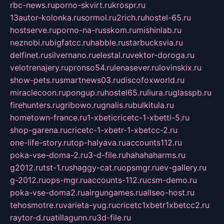
rbc-news.ru
porno-skvirt.ru
krospr.ru
13autor-kolonka.ru
sormol.ru
2rich.ru
hostel-65.ru
hostserve.ru
porno-na-russkom.ru
mishinlab.ru
neznobi.ru
bigfatcc.ru
habble.ru
starbucksvia.ru
delfinet.ru
silvernano.ru
elestal.ru
vektor-doroga.ru
velotrenajery.ru
pronso54.ru
lenasever.ru
lovinskix.ru
show-pets.ru
smartnews03.ru
discofoxworld.ru
miraclecoon.ru
pongup.ru
hostel65.ru
liura.ru
glasspb.ru
firehunters.ru
gribowo.ru
gnalis.ru
bulkitula.ru
hometown-france.ru
1-xbeticricetc-1-xbetti-5.ru
shop-garena.ru
cricetc-1-xbetr-1-xbetcc-2.ru
one-life-story.ru
top-halyava.ru
accounts112.ru
poka-vse-doma-2.ru
3-d-file.ru
hahahaharms.ru
g2012.ru
tst-1.ru
shaggy-cat.ru
opsmgr.ru
ev-gallery.ru
g-2012.ru
ops-mgr.ru
accounts-112.ru
csm-demo.ru
poka-vse-doma2.ru
airgungames.ru
allseo-host.ru
tehosmotre.ru
varieta-yug.ru
cricetc1xbetr1xbetcc2.ru
raytor-d.ru
atillagunn.ru
3d-file.ru