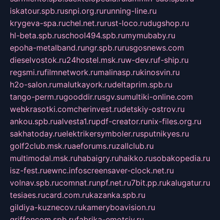
iskatour.spb.ru
snpi.org.ru
running-line.ru
krygeva-spa.ru
chel.net.ru
rust-loco.ru
dugshop.ru
hl-beta.spb.ru
school494.spb.ru
mymubaby.ru
epoha-metalband.ru
ngr.spb.ru
rusgosnews.com
dieselvostok.ru
24hostel.msk.ru
w-dev.ru
f-ship.ru
regsmi.ru
filmnetwork.ru
malinasp.ru
kinosvin.ru
h2o-salon.ru
malutkayork.ru
deltaprim.spb.ru
tango-perm.ru
gooddir.ru
sgv.su
multiki-online.com
webkrasotki.com
cherinvest.ru
detskiy-ostrov.ru
ankou.spb.ru
alvesta1.ru
pdf-creator.ru
nix-files.org.ru
sakhatoday.ru
elektrikersymboler.ru
sputnikyes.ru
golf2club.msk.ru
aeforums.ru
zallclub.ru
multimodal.msk.ru
habaigry.ru
haikko.ru
sobakopedia.ru
isz-fest.ru
ewnc.info
screensaver-clock.net.ru
volnav.spb.ru
comnat.ru
npf.net.ru
7bit.pp.ru
kalugatur.ru
tesiaes.ru
card.com.ru
kazanka.spb.ru
gildiya-kuznecov.ru
kameryboavision.ru
griffoncom.spb.ru
fabrika-emotsiy.ru