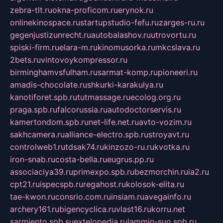
zebra-tlt.ru
okna-proficom.ru
erynok.ru
onlinekinospace.ru
startupstudio-fefu.ru
zarges-ru.ru
gegenjustizunrecht.ru
autobalashov.ru
utrovortu.ru
spiski-firm.ru
elara-m.ru
kinomusorka.ru
mkcslava.ru
2bets.ru
vintovoykompressor.ru
birminghamvsfulham.ru
sarmat-komp.ru
pioneeri.ru
amadis-chocolate.ru
shkurki-karakulya.ru
kanotiforet.spb.ru
tutmassage.ru
ecolog.org.ru
praga.spb.ru
falcorussia.ru
autodoctorservis.ru
kamertondom.spb.ru
net-life.net.ru
avto-vozim.ru
sakhcamera.ru
alliance-electro.spb.ru
stroyavt.ru
controlweb1.ru
tdsak74.ru
kinzozo-ru.ru
kvotka.ru
iron-snab.ru
costa-bella.ru
eugrus.pp.ru
associaciya39.ru
primexpo.spb.ru
bezmorchin.ru
ia2.ru
cpt21.ru
ispecspb.ru
regahost.ru
kolosok-elita.ru
tae-kwon.ru
consrio.com.ru
insiam.ru
avegainfo.ru
archery161.ru
bigencyclica.ru
vlast16.ru
korru.net
sarmiento.spb.su
extelopedia.ru
lammin-suo.spb.ru