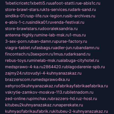
1xbeticricetc1xbetti5.ru
uafoot-statti.ru
e-abis1c.ru
store-brawl-stars.ru
kts-services.ru
dark-sand.ru
sindika-01.ru
sp-life.ru
x-legion.ru
sib-archives.ru
e-abis-1-c.ru
sindika01.ru
venda-festival.ru
store-brawlstars.ru
dooraleksandria.ru
antenna-highly.ru
mine-lab-msk.ru
1-mus.ru
3-sex-porn.ru
ban-damn.ru
purse-factory.ru
viagra-tablet.ru
fasbags.ru
adler-jun.ru
bandamn.ru
fincontech.ru
3sexporn.ru
1mus.ru
darksand.ru
rebus-toys.ru
minelab-msk.ru
alabuga-cityhotel.ru
medsprawo-4-ka.ru
2864420.ru
blagodarenie-spb.ru
zajmy24.ru
tovudyi-4-kuhnyanazakaz.ru
brazzerscom.ru
medsprawo4ka.ru
xehyroo5kuhnyanazakaz.ru
fabrikayfabrikaefabrika.ru
vskrytie-zamkov-moskva-113.ru
biletnadom.ru
zed-online.ru
pimchax.ru
brazzers-hd.ru
z-host.ru
kitubeu2kuhnyanazakaz.ru
naperekate.ru
kuhnyaofabrikaufabrik.ru
kitubeu-2-kuhnyanazakaz.ru