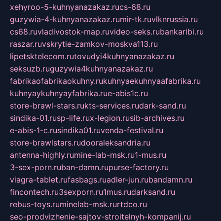
xehyroo-5-kuhnyanazakaz.ru
cs-68.ru
guzywia-4-kuhnyanazakaz.ru
mir-tk.ru
vlknrussia.ru
cs68.ru
vladivostok-map.ru
video-seks.ru
bankaribi.ru
raszar.ru
vskrytie-zamkov-moskva113.ru
lipetsktelecom.ru
tovudyi4kuhnyanazakaz.ru
seksuzb.ru
guzywia4kuhnyanazakaz.ru
fabrikaofabrikaokuhny.ru
kuhnyaekuhnyaafabrika.ru
kuhnyaykuhnyayfabrika.ru
e-abis1c.ru
store-brawl-stars.ru
kts-services.ru
dark-sand.ru
sindika-01.ru
sp-life.ru
x-legion.ru
sib-archives.ru
e-abis-1-c.ru
sindika01.ru
venda-festival.ru
store-brawlstars.ru
dooraleksandria.ru
antenna-highly.ru
mine-lab-msk.ru
1-mus.ru
3-sex-porn.ru
ban-damn.ru
purse-factory.ru
viagra-tablet.ru
fasbags.ru
adler-jun.ru
bandamn.ru
fincontech.ru
3sexporn.ru
1mus.ru
darksand.ru
rebus-toys.ru
minelab-msk.ru
rtdco.ru
seo-prodvizhenie-sajtov-stroitelnyh-kompanij.ru