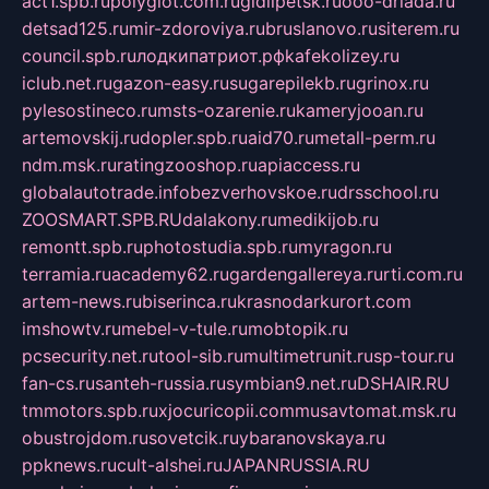
act1.spb.ru
polyglot.com.ru
gidlipetsk.ru
ooo-driada.ru
detsad125.ru
mir-zdoroviya.ru
bruslanovo.ru
siterem.ru
council.spb.ru
лодкипатриот.рф
kafekolizey.ru
iclub.net.ru
gazon-easy.ru
sugarepilekb.ru
grinox.ru
pylesostineco.ru
msts-ozarenie.ru
kameryjooan.ru
artemovskij.ru
dopler.spb.ru
aid70.ru
metall-perm.ru
ndm.msk.ru
ratingzooshop.ru
apiaccess.ru
globalautotrade.info
bezverhovskoe.ru
drsschool.ru
ZOOSMART.SPB.RU
dalakony.ru
medikijob.ru
remontt.spb.ru
photostudia.spb.ru
myragon.ru
terramia.ru
academy62.ru
gardengallereya.ru
rti.com.ru
artem-news.ru
biserinca.ru
krasnodarkurort.com
imshowtv.ru
mebel-v-tule.ru
mobtopik.ru
pcsecurity.net.ru
tool-sib.ru
multimetrunit.ru
sp-tour.ru
fan-cs.ru
santeh-russia.ru
symbian9.net.ru
DSHAIR.RU
tmmotors.spb.ru
xjocuricopii.com
musavtomat.msk.ru
obustrojdom.ru
sovetcik.ru
ybaranovskaya.ru
ppknews.ru
cult-alshei.ru
JAPANRUSSIA.RU