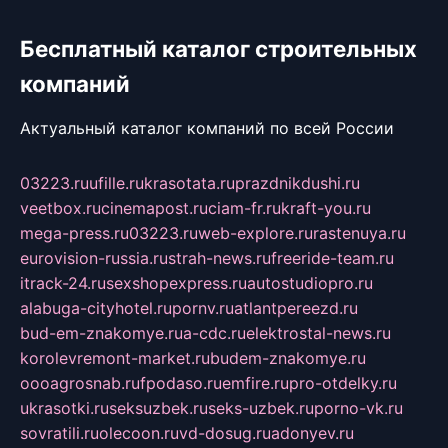
Бесплатный каталог строительных
компаний
Актуальный каталог компаний по всей России
03223.ru
ufille.ru
krasotata.ru
prazdnikdushi.ru
veetbox.ru
cinemapost.ru
ciam-fr.ru
kraft-you.ru
mega-press.ru
03223.ru
web-explore.ru
rastenuya.ru
eurovision-russia.ru
strah-news.ru
freeride-team.ru
itrack-24.ru
sexshopexpress.ru
autostudiopro.ru
alabuga-cityhotel.ru
pornv.ru
atlantpereezd.ru
bud-em-znakomye.ru
a-cdc.ru
elektrostal-news.ru
korolevremont-market.ru
budem-znakomye.ru
oooagrosnab.ru
fpodaso.ru
emfire.ru
pro-otdelky.ru
ukrasotki.ru
seksuzbek.ru
seks-uzbek.ru
porno-vk.ru
sovratili.ru
olecoon.ru
vd-dosug.ru
adonyev.ru