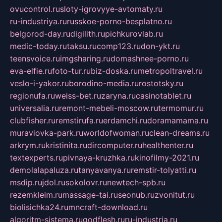
ovucontrol.ru
sloty-igrovyye-avtomaty.ru
ru-industriya.ru
russkoe-porno-besplatno.ru
belgorod-day.ru
digilith.ru
pichkurovlab.ru
medic-today.ru
taksu.ru
comp123.ru
don-ykt.ru
teensvoice.ru
imgsharing.ru
domashnee-porno.ru
eva-elfie.ru
foto-tur.ru
biz-doska.ru
metropoltravel.ru
veslo-i-yakor.ru
borodino-media.ru
rostotsky.ru
regionufa.ru
weiss-bet.ru
zaryna.ru
casinotablet.ru
universalia.ru
remont-mebeli-moscow.ru
termomur.ru
clubfisher.ru
remstirufa.ru
erdamchi.ru
doramamama.ru
muraviovka-park.ru
worldofwoman.ru
clean-dreams.ru
arkrym.ru
kristinita.ru
dircomputer.ru
healthenter.ru
textexperts.ru
pivnaya-kruzhka.ru
kinofilmy-2021.ru
demolalapaluza.ru
tanyavanya.ru
remstir-tolyatti.ru
msdip.ru
jdol.ru
sokolovr.ru
newtech-spb.ru
rezemkleim.ru
massage-tai.ru
seonub.ru
zvonitut.ru
biolisichka24.ru
mncraft-download.ru
algoritm-sistema.ru
godflesh.ru
ru-industria.ru