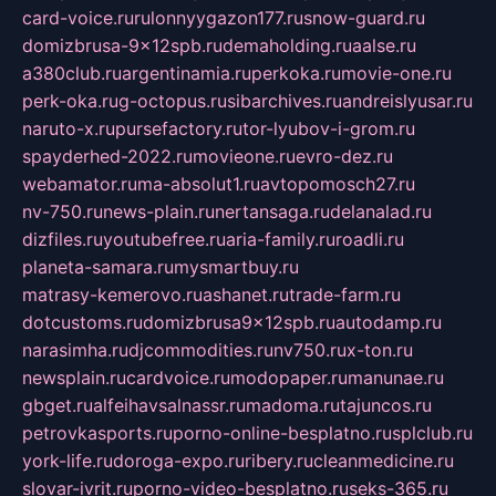
card-voice.ru
rulonnyygazon177.ru
snow-guard.ru
domizbrusa-9x12spb.ru
demaholding.ru
aalse.ru
a380club.ru
argentinamia.ru
perkoka.ru
movie-one.ru
perk-oka.ru
g-octopus.ru
sibarchives.ru
andreislyusar.ru
naruto-x.ru
pursefactory.ru
tor-lyubov-i-grom.ru
spayderhed-2022.ru
movieone.ru
evro-dez.ru
webamator.ru
ma-absolut1.ru
avtopomosch27.ru
nv-750.ru
news-plain.ru
nertansaga.ru
delanalad.ru
dizfiles.ru
youtubefree.ru
aria-family.ru
roadli.ru
planeta-samara.ru
mysmartbuy.ru
matrasy-kemerovo.ru
ashanet.ru
trade-farm.ru
dotcustoms.ru
domizbrusa9x12spb.ru
autodamp.ru
narasimha.ru
djcommodities.ru
nv750.ru
x-ton.ru
newsplain.ru
cardvoice.ru
modopaper.ru
manunae.ru
gbget.ru
alfeihavsalnassr.ru
madoma.ru
tajuncos.ru
petrovkasports.ru
porno-online-besplatno.ru
splclub.ru
york-life.ru
doroga-expo.ru
ribery.ru
cleanmedicine.ru
slovar-ivrit.ru
porno-video-besplatno.ru
seks-365.ru