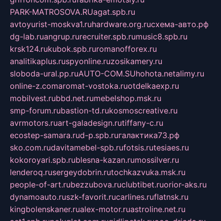
PARK-MATROSOVA.RU
agat.spb.ru
avtoyurist-moskva1.ru
hardware.org.ru
схема-авто.рф
dg-lab.ru
angrup.ru
recruiter.spb.ru
music8.spb.ru
krsk124.ru
kubok.spb.ru
romanofforex.ru
analitikaplus.ru
spyonline.ru
zosikamery.ru
sloboda-ural.pp.ru
AUTO-COM.SU
hohota.net
alimy.ru
online-z.com
aromat-vostoka.ru
otdelkaexp.ru
mobilvest.ru
bbd.net.ru
mebelshop.msk.ru
smp-forum.ru
bastion-td.ru
kosmoscreative.ru
avrmotors.ru
art-galadesign.ru
tiffany-c.ru
ecostep-samara.ru
d-p.spb.ru
галактика73.рф
sko.com.ru
davitamebel-spb.ru
fotsis.ru
tesiaes.ru
kokoroyari.spb.ru
blesna-kazan.ru
mossilver.ru
lenderoq.ru
sergeydobrin.ru
tochkazvuka.msk.ru
people-of-art.ru
bezzubova.ru
clubtibet.ru
orior-aks.ru
dynamoauto.ru
szk-favorit.ru
carlines.ru
flatnsk.ru
kingbolenskaner.ru
alex-motor.ru
astroline.net.ru