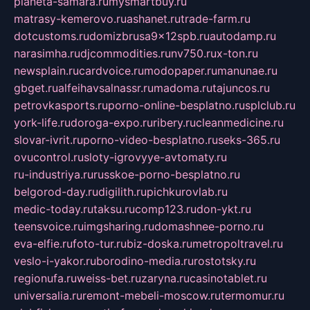
planeta-samara.ru
mysmartbuy.ru
matrasy-kemerovo.ru
ashanet.ru
trade-farm.ru
dotcustoms.ru
domizbrusa9x12spb.ru
autodamp.ru
narasimha.ru
djcommodities.ru
nv750.ru
x-ton.ru
newsplain.ru
cardvoice.ru
modopaper.ru
manunae.ru
gbget.ru
alfeihavsalnassr.ru
madoma.ru
tajuncos.ru
petrovkasports.ru
porno-online-besplatno.ru
splclub.ru
york-life.ru
doroga-expo.ru
ribery.ru
cleanmedicine.ru
slovar-ivrit.ru
porno-video-besplatno.ru
seks-365.ru
ovucontrol.ru
sloty-igrovyye-avtomaty.ru
ru-industriya.ru
russkoe-porno-besplatno.ru
belgorod-day.ru
digilith.ru
pichkurovlab.ru
medic-today.ru
taksu.ru
comp123.ru
don-ykt.ru
teensvoice.ru
imgsharing.ru
domashnee-porno.ru
eva-elfie.ru
foto-tur.ru
biz-doska.ru
metropoltravel.ru
veslo-i-yakor.ru
borodino-media.ru
rostotsky.ru
regionufa.ru
weiss-bet.ru
zaryna.ru
casinotablet.ru
universalia.ru
remont-mebeli-moscow.ru
termomur.ru