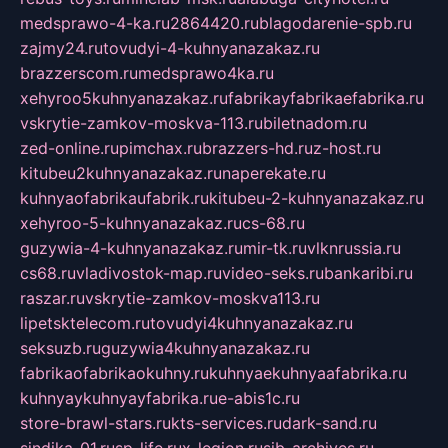
medsprawo-4-ka.ru
2864420.ru
blagodarenie-spb.ru
zajmy24.ru
tovudyi-4-kuhnyanazakaz.ru
brazzerscom.ru
medsprawo4ka.ru
xehyroo5kuhnyanazakaz.ru
fabrikayfabrikaefabrika.ru
vskrytie-zamkov-moskva-113.ru
biletnadom.ru
zed-online.ru
pimchax.ru
brazzers-hd.ru
z-host.ru
kitubeu2kuhnyanazakaz.ru
naperekate.ru
kuhnyaofabrikaufabrik.ru
kitubeu-2-kuhnyanazakaz.ru
xehyroo-5-kuhnyanazakaz.ru
cs-68.ru
guzywia-4-kuhnyanazakaz.ru
mir-tk.ru
vlknrussia.ru
cs68.ru
vladivostok-map.ru
video-seks.ru
bankaribi.ru
raszar.ru
vskrytie-zamkov-moskva113.ru
lipetsktelecom.ru
tovudyi4kuhnyanazakaz.ru
seksuzb.ru
guzywia4kuhnyanazakaz.ru
fabrikaofabrikaokuhny.ru
kuhnyaekuhnyaafabrika.ru
kuhnyaykuhnyayfabrika.ru
e-abis1c.ru
store-brawl-stars.ru
kts-services.ru
dark-sand.ru
sindika-01.ru
sp-life.ru
x-legion.ru
sib-archives.ru