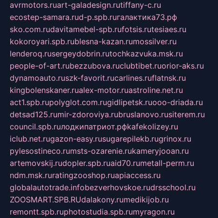
avrmotors.ru
art-galadesign.ru
tiffany-c.ru
ecostep-samara.ru
d-p.spb.ru
галактика73.рф
sko.com.ru
davitamebel-spb.ru
fotsis.ru
tesiaes.ru
kokoroyari.spb.ru
blesna-kazan.ru
mossilver.ru
lenderoq.ru
sergeydobrin.ru
tochkazvuka.msk.ru
people-of-art.ru
bezzubova.ru
clubtibet.ru
orior-aks.ru
dynamoauto.ru
szk-favorit.ru
carlines.ru
flatnsk.ru
kingbolenskaner.ru
alex-motor.ru
astroline.net.ru
act1.spb.ru
polyglot.com.ru
gidlipetsk.ru
ooo-driada.ru
detsad125.ru
mir-zdoroviya.ru
bruslanovo.ru
siterem.ru
council.spb.ru
лодкипатриот.рф
kafekolizey.ru
iclub.net.ru
gazon-easy.ru
sugarepilekb.ru
grinox.ru
pylesostineco.ru
msts-ozarenie.ru
kameryjooan.ru
artemovskij.ru
dopler.spb.ru
aid70.ru
metall-perm.ru
ndm.msk.ru
ratingzooshop.ru
apiaccess.ru
globalautotrade.info
bezverhovskoe.ru
drsschool.ru
ZOOSMART.SPB.RU
dalakony.ru
medikijob.ru
remontt.spb.ru
photostudia.spb.ru
myragon.ru