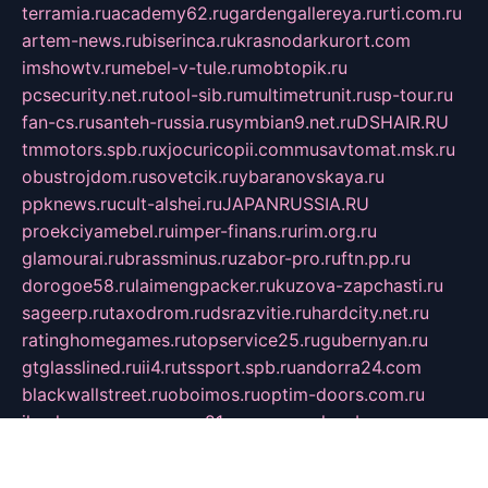
terramia.ru
academy62.ru
gardengallereya.ru
rti.com.ru
artem-news.ru
biserinca.ru
krasnodarkurort.com
imshowtv.ru
mebel-v-tule.ru
mobtopik.ru
pcsecurity.net.ru
tool-sib.ru
multimetrunit.ru
sp-tour.ru
fan-cs.ru
santeh-russia.ru
symbian9.net.ru
DSHAIR.RU
tmmotors.spb.ru
xjocuricopii.com
musavtomat.msk.ru
obustrojdom.ru
sovetcik.ru
ybaranovskaya.ru
ppknews.ru
cult-alshei.ru
JAPANRUSSIA.RU
proekciyamebel.ru
imper-finans.ru
rim.org.ru
glamourai.ru
brassminus.ru
zabor-pro.ru
ftn.pp.ru
dorogoe58.ru
laimengpacker.ru
kuzova-zapchasti.ru
sageerp.ru
taxodrom.ru
dsrazvitie.ru
hardcity.net.ru
ratinghomegames.ru
topservice25.ru
gubernyan.ru
gtglasslined.ru
ii4.ru
tssport.spb.ru
andorra24.com
blackwallstreet.ru
oboimos.ru
optim-doors.com.ru
ikuch.ru
nycr.org.ru
npa21.ru
vremya-ch.spb.ru
desert000.ru
ivtorgi.ru
ifiori.ru
catalog-statei.ru
dcv.org.ru
spetsmaster174.ru
ipkameryhiseeu.ru