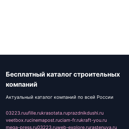
Бесплатный каталог строительных
компаний
Актуальный каталог компаний по всей России
03223.ru
ufille.ru
krasotata.ru
prazdnikdushi.ru
veetbox.ru
cinemapost.ru
ciam-fr.ru
kraft-you.ru
mega-press.ru
03223.ru
web-explore.ru
rastenuya.ru