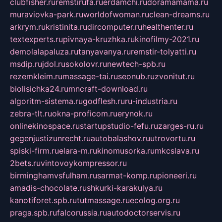
clubfisher.ru
remstirufa.ru
erdamchi.ru
doramamama.ru
muraviovka-park.ru
worldofwoman.ru
clean-dreams.ru
arkrym.ru
kristinita.ru
dircomputer.ru
healthenter.ru
textexperts.ru
pivnaya-kruzhka.ru
kinofilmy-2021.ru
demolalapaluza.ru
tanyavanya.ru
remstir-tolyatti.ru
msdip.ru
jdol.ru
sokolovr.ru
newtech-spb.ru
rezemkleim.ru
massage-tai.ru
seonub.ru
zvonitut.ru
biolisichka24.ru
mncraft-download.ru
algoritm-sistema.ru
godflesh.ru
ru-industria.ru
zebra-tlt.ru
okna-proficom.ru
erynok.ru
onlinekinospace.ru
startupstudio-fefu.ru
zarges-ru.ru
gegenjustizunrecht.ru
autobalashov.ru
utrovortu.ru
spiski-firm.ru
elara-m.ru
kinomusorka.ru
mkcslava.ru
2bets.ru
vintovoykompressor.ru
birminghamvsfulham.ru
sarmat-komp.ru
pioneeri.ru
amadis-chocolate.ru
shkurki-karakulya.ru
kanotiforet.spb.ru
tutmassage.ru
ecolog.org.ru
praga.spb.ru
falcorussia.ru
autodoctorservis.ru