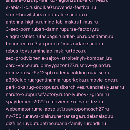
e-abis-1-c.ru
sindika01.ru
venda-festival.ru
store-brawlstars.ru
dooraleksandria.ru
antenna-highly.ru
mine-lab-msk.ru
1-mus.ru
3-sex-porn.ru
ban-damn.ru
purse-factory.ru
viagra-tablet.ru
fasbags.ru
adler-jun.ru
bandamn.ru
fincontech.ru
3sexporn.ru
1mus.ru
darksand.ru
rebus-toys.ru
minelab-msk.ru
rtdco.ru
seo-prodvizhenie-sajtov-stroitelnyh-kompanij.ru
card-voice.ru
rulonnyygazon177.ru
snow-guard.ru
domizbrusa-9x12spb.ru
demaholding.ru
aalse.ru
a380club.ru
argentinamia.ru
perkoka.ru
movie-one.ru
perk-oka.ru
g-octopus.ru
sibarchives.ru
andreislyusar.ru
naruto-x.ru
pursefactory.ru
tor-lyubov-i-grom.ru
spayderhed-2022.ru
movieone.ru
evro-dez.ru
webamator.ru
ma-absolut1.ru
avtopomosch27.ru
nv-750.ru
news-plain.ru
nertansaga.ru
delanalad.ru
dizfiles.ru
youtubefree.ru
aria-family.ru
roadli.ru