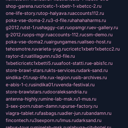
shop-garena.ru
cricetc-1-xbetr-1-xbetcc-2.ru
one-life-story.ru
top-halyava.ru
accounts112.ru
poka-vse-doma-2.ru
3-d-file.ru
hahahaharms.ru
g2012.ru
tst-1.ru
shaggy-cat.ru
opsmgr.ru
ev-gallery.ru
g-2012.ru
ops-mgr.ru
accounts-112.ru
csm-demo.ru
poka-vse-doma2.ru
airgungames.ru
allseo-host.ru
tehosmotre.ru
varieta-yug.ru
cricetc1xbetr1xbetcc2.ru
raytor-d.ru
atillagunn.ru
3d-file.ru
1xbeticricetc1xbetti5.ru
uafoot-statti.ru
e-abis1c.ru
store-brawl-stars.ru
kts-services.ru
dark-sand.ru
sindika-01.ru
sp-life.ru
x-legion.ru
sib-archives.ru
e-abis-1-c.ru
sindika01.ru
venda-festival.ru
store-brawlstars.ru
dooraleksandria.ru
antenna-highly.ru
mine-lab-msk.ru
1-mus.ru
3-sex-porn.ru
ban-damn.ru
purse-factory.ru
viagra-tablet.ru
fasbags.ru
adler-jun.ru
bandamn.ru
fincontech.ru
3sexporn.ru
1mus.ru
darksand.ru
rebus-toys.ru
minelab-msk.ru
alabuga-cityhotel.ru