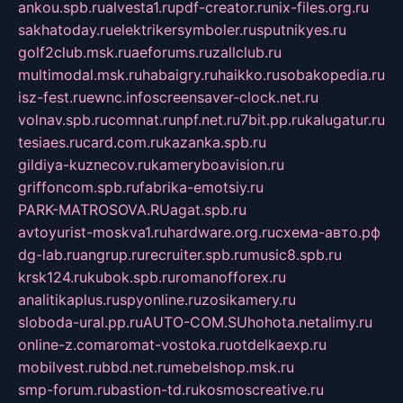
ankou.spb.ru
alvesta1.ru
pdf-creator.ru
nix-files.org.ru
sakhatoday.ru
elektrikersymboler.ru
sputnikyes.ru
golf2club.msk.ru
aeforums.ru
zallclub.ru
multimodal.msk.ru
habaigry.ru
haikko.ru
sobakopedia.ru
isz-fest.ru
ewnc.info
screensaver-clock.net.ru
volnav.spb.ru
comnat.ru
npf.net.ru
7bit.pp.ru
kalugatur.ru
tesiaes.ru
card.com.ru
kazanka.spb.ru
gildiya-kuznecov.ru
kameryboavision.ru
griffoncom.spb.ru
fabrika-emotsiy.ru
PARK-MATROSOVA.RU
agat.spb.ru
avtoyurist-moskva1.ru
hardware.org.ru
схема-авто.рф
dg-lab.ru
angrup.ru
recruiter.spb.ru
music8.spb.ru
krsk124.ru
kubok.spb.ru
romanofforex.ru
analitikaplus.ru
spyonline.ru
zosikamery.ru
sloboda-ural.pp.ru
AUTO-COM.SU
hohota.net
alimy.ru
online-z.com
aromat-vostoka.ru
otdelkaexp.ru
mobilvest.ru
bbd.net.ru
mebelshop.msk.ru
smp-forum.ru
bastion-td.ru
kosmoscreative.ru