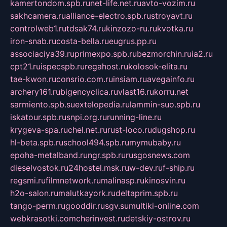
kamertondom.spb.ru
net-life.net.ru
avto-vozim.ru
sakhcamera.ru
alliance-electro.spb.ru
stroyavt.ru
controlweb1.ru
tdsak74.ru
kinzozo-ru.ru
kvotka.ru
iron-snab.ru
costa-bella.ru
eugrus.pp.ru
associaciya39.ru
primexpo.spb.ru
bezmorchin.ru
ia2.ru
cpt21.ru
ispecspb.ru
regahost.ru
kolosok-elita.ru
tae-kwon.ru
consrio.com.ru
insiam.ru
avegainfo.ru
archery161.ru
bigencyclica.ru
vlast16.ru
korru.net
sarmiento.spb.su
extelopedia.ru
lammin-suo.spb.ru
iskatour.spb.ru
snpi.org.ru
running-line.ru
krygeva-spa.ru
chel.net.ru
rust-loco.ru
dugshop.ru
hl-beta.spb.ru
school494.spb.ru
mymubaby.ru
epoha-metalband.ru
ngr.spb.ru
rusgosnews.com
dieselvostok.ru
24hostel.msk.ru
w-dev.ru
f-ship.ru
regsmi.ru
filmnetwork.ru
malinasp.ru
kinosvin.ru
h2o-salon.ru
malutkayork.ru
deltaprim.spb.ru
tango-perm.ru
gooddir.ru
sgv.su
multiki-online.com
webkrasotki.com
cherinvest.ru
detskiy-ostrov.ru