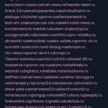
eurovision-russia.ru
strah-news.ru
freeride-team.ru
itrack-24.ru
sexshopexpress.ru
autostudiopro.ru
alabuga-cityhotel.ru
pornv.ru
atlantpereezd.ru
bud-em-znakomye.ru
a-cdc.ru
elektrostal-news.ru
korolevremont-market.ru
budem-znakomye.ru
oooagrosnab.ru
fpodaso.ru
emfire.ru
pro-otdelky.ru
ukrasotki.ru
seksuzbek.ru
seks-uzbek.ru
porno-vk.ru
sovratili.ru
olecoon.ru
vd-dosug.ru
adonyev.ru
rbc-news.ru
porno-skvirt.ru
krospr.ru
13autor-kolonka.ru
sormol.ru
2rich.ru
hostel-65.ru
hostserve.ru
porno-na-russkom.ru
mishinlab.ru
neznobi.ru
bigfatcc.ru
habble.ru
starbucksvia.ru
delfinet.ru
silvernano.ru
elestal.ru
vektor-doroga.ru
velotrenajery.ru
pronso54.ru
lenasever.ru
lovinskix.ru
show-pets.ru
smartnews03.ru
discofoxworld.ru
miraclecoon.ru
pongup.ru
hostel65.ru
liura.ru
glasspb.ru
firehunters.ru
gribowo.ru
gnalis.ru
bulkitula.ru
hometown-france.ru
1-xbeticricetc-1-xbetti-5.ru