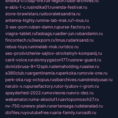
sindika-01.ru
sp-life.ru
x-legion.ru
sib-archives.ru
e-abis-1-c.ru
sindika01.ru
venda-festival.ru
store-brawlstars.ru
dooraleksandria.ru
antenna-highly.ru
mine-lab-msk.ru
1-mus.ru
3-sex-porn.ru
ban-damn.ru
purse-factory.ru
viagra-tablet.ru
fasbags.ru
adler-jun.ru
bandamn.ru
fincontech.ru
3sexporn.ru
1mus.ru
darksand.ru
rebus-toys.ru
minelab-msk.ru
rtdco.ru
seo-prodvizhenie-sajtov-stroitelnyh-kompanij.ru
card-voice.ru
rulonnyygazon177.ru
snow-guard.ru
domizbrusa-9x12spb.ru
demaholding.ru
aalse.ru
a380club.ru
argentinamia.ru
perkoka.ru
movie-one.ru
perk-oka.ru
g-octopus.ru
sibarchives.ru
andreislyusar.ru
naruto-x.ru
pursefactory.ru
tor-lyubov-i-grom.ru
spayderhed-2022.ru
movieone.ru
evro-dez.ru
webamator.ru
ma-absolut1.ru
avtopomosch27.ru
nv-750.ru
news-plain.ru
nertansaga.ru
delanalad.ru
dizfiles.ru
youtubefree.ru
aria-family.ru
roadli.ru