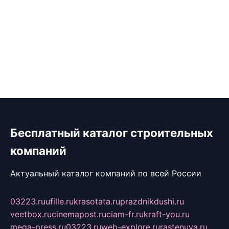
Бесплатный каталог строительных
компаний
Актуальный каталог компаний по всей России
03223.ru
ufille.ru
krasotata.ru
prazdnikdushi.ru
veetbox.ru
cinemapost.ru
ciam-fr.ru
kraft-you.ru
mega-press.ru
03223.ru
web-explore.ru
rastenuya.ru