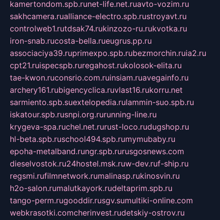
kamertondom.spb.ru
net-life.net.ru
avto-vozim.ru
sakhcamera.ru
alliance-electro.spb.ru
stroyavt.ru
controlweb1.ru
tdsak74.ru
kinzozo-ru.ru
kvotka.ru
iron-snab.ru
costa-bella.ru
eugrus.pp.ru
associaciya39.ru
primexpo.spb.ru
bezmorchin.ru
ia2.ru
cpt21.ru
ispecspb.ru
regahost.ru
kolosok-elita.ru
tae-kwon.ru
consrio.com.ru
insiam.ru
avegainfo.ru
archery161.ru
bigencyclica.ru
vlast16.ru
korru.net
sarmiento.spb.su
extelopedia.ru
lammin-suo.spb.ru
iskatour.spb.ru
snpi.org.ru
running-line.ru
krygeva-spa.ru
chel.net.ru
rust-loco.ru
dugshop.ru
hl-beta.spb.ru
school494.spb.ru
mymubaby.ru
epoha-metalband.ru
ngr.spb.ru
rusgosnews.com
dieselvostok.ru
24hostel.msk.ru
w-dev.ru
f-ship.ru
regsmi.ru
filmnetwork.ru
malinasp.ru
kinosvin.ru
h2o-salon.ru
malutkayork.ru
deltaprim.spb.ru
tango-perm.ru
gooddir.ru
sgv.su
multiki-online.com
webkrasotki.com
cherinvest.ru
detskiy-ostrov.ru