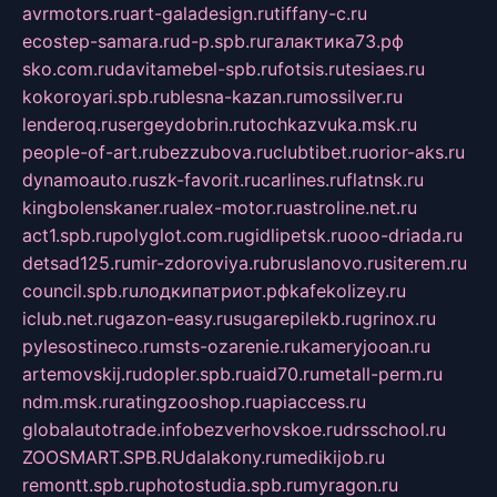
avrmotors.ru
art-galadesign.ru
tiffany-c.ru
ecostep-samara.ru
d-p.spb.ru
галактика73.рф
sko.com.ru
davitamebel-spb.ru
fotsis.ru
tesiaes.ru
kokoroyari.spb.ru
blesna-kazan.ru
mossilver.ru
lenderoq.ru
sergeydobrin.ru
tochkazvuka.msk.ru
people-of-art.ru
bezzubova.ru
clubtibet.ru
orior-aks.ru
dynamoauto.ru
szk-favorit.ru
carlines.ru
flatnsk.ru
kingbolenskaner.ru
alex-motor.ru
astroline.net.ru
act1.spb.ru
polyglot.com.ru
gidlipetsk.ru
ooo-driada.ru
detsad125.ru
mir-zdoroviya.ru
bruslanovo.ru
siterem.ru
council.spb.ru
лодкипатриот.рф
kafekolizey.ru
iclub.net.ru
gazon-easy.ru
sugarepilekb.ru
grinox.ru
pylesostineco.ru
msts-ozarenie.ru
kameryjooan.ru
artemovskij.ru
dopler.spb.ru
aid70.ru
metall-perm.ru
ndm.msk.ru
ratingzooshop.ru
apiaccess.ru
globalautotrade.info
bezverhovskoe.ru
drsschool.ru
ZOOSMART.SPB.RU
dalakony.ru
medikijob.ru
remontt.spb.ru
photostudia.spb.ru
myragon.ru