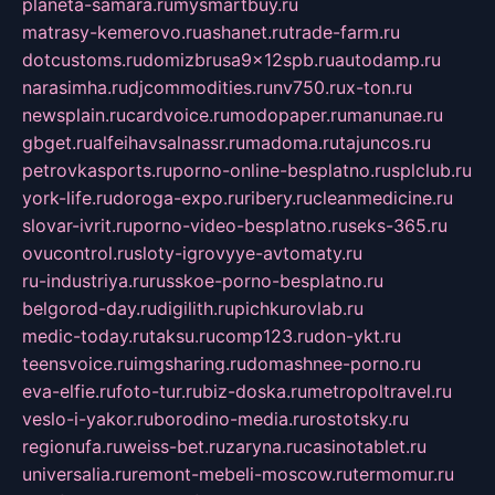
planeta-samara.ru
mysmartbuy.ru
matrasy-kemerovo.ru
ashanet.ru
trade-farm.ru
dotcustoms.ru
domizbrusa9x12spb.ru
autodamp.ru
narasimha.ru
djcommodities.ru
nv750.ru
x-ton.ru
newsplain.ru
cardvoice.ru
modopaper.ru
manunae.ru
gbget.ru
alfeihavsalnassr.ru
madoma.ru
tajuncos.ru
petrovkasports.ru
porno-online-besplatno.ru
splclub.ru
york-life.ru
doroga-expo.ru
ribery.ru
cleanmedicine.ru
slovar-ivrit.ru
porno-video-besplatno.ru
seks-365.ru
ovucontrol.ru
sloty-igrovyye-avtomaty.ru
ru-industriya.ru
russkoe-porno-besplatno.ru
belgorod-day.ru
digilith.ru
pichkurovlab.ru
medic-today.ru
taksu.ru
comp123.ru
don-ykt.ru
teensvoice.ru
imgsharing.ru
domashnee-porno.ru
eva-elfie.ru
foto-tur.ru
biz-doska.ru
metropoltravel.ru
veslo-i-yakor.ru
borodino-media.ru
rostotsky.ru
regionufa.ru
weiss-bet.ru
zaryna.ru
casinotablet.ru
universalia.ru
remont-mebeli-moscow.ru
termomur.ru