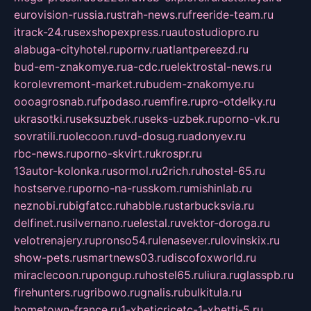
eurovision-russia.ru
strah-news.ru
freeride-team.ru
itrack-24.ru
sexshopexpress.ru
autostudiopro.ru
alabuga-cityhotel.ru
pornv.ru
atlantpereezd.ru
bud-em-znakomye.ru
a-cdc.ru
elektrostal-news.ru
korolevremont-market.ru
budem-znakomye.ru
oooagrosnab.ru
fpodaso.ru
emfire.ru
pro-otdelky.ru
ukrasotki.ru
seksuzbek.ru
seks-uzbek.ru
porno-vk.ru
sovratili.ru
olecoon.ru
vd-dosug.ru
adonyev.ru
rbc-news.ru
porno-skvirt.ru
krospr.ru
13autor-kolonka.ru
sormol.ru
2rich.ru
hostel-65.ru
hostserve.ru
porno-na-russkom.ru
mishinlab.ru
neznobi.ru
bigfatcc.ru
habble.ru
starbucksvia.ru
delfinet.ru
silvernano.ru
elestal.ru
vektor-doroga.ru
velotrenajery.ru
pronso54.ru
lenasever.ru
lovinskix.ru
show-pets.ru
smartnews03.ru
discofoxworld.ru
miraclecoon.ru
pongup.ru
hostel65.ru
liura.ru
glasspb.ru
firehunters.ru
gribowo.ru
gnalis.ru
bulkitula.ru
hometown-france.ru
1-xbeticricetc-1-xbetti-5.ru