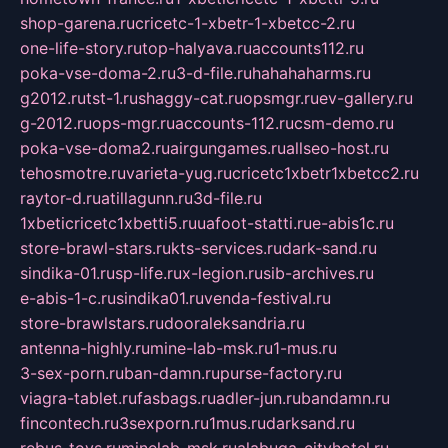
shop-garena.ru
cricetc-1-xbetr-1-xbetcc-2.ru
one-life-story.ru
top-halyava.ru
accounts112.ru
poka-vse-doma-2.ru
3-d-file.ru
hahahaharms.ru
g2012.ru
tst-1.ru
shaggy-cat.ru
opsmgr.ru
ev-gallery.ru
g-2012.ru
ops-mgr.ru
accounts-112.ru
csm-demo.ru
poka-vse-doma2.ru
airgungames.ru
allseo-host.ru
tehosmotre.ru
varieta-yug.ru
cricetc1xbetr1xbetcc2.ru
raytor-d.ru
atillagunn.ru
3d-file.ru
1xbeticricetc1xbetti5.ru
uafoot-statti.ru
e-abis1c.ru
store-brawl-stars.ru
kts-services.ru
dark-sand.ru
sindika-01.ru
sp-life.ru
x-legion.ru
sib-archives.ru
e-abis-1-c.ru
sindika01.ru
venda-festival.ru
store-brawlstars.ru
dooraleksandria.ru
antenna-highly.ru
mine-lab-msk.ru
1-mus.ru
3-sex-porn.ru
ban-damn.ru
purse-factory.ru
viagra-tablet.ru
fasbags.ru
adler-jun.ru
bandamn.ru
fincontech.ru
3sexporn.ru
1mus.ru
darksand.ru
rebus-toys.ru
minelab-msk.ru
alabuga-cityhotel.ru