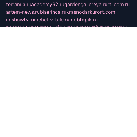
terramia.ru
academy62.ru
gardengallereya.ru
rti.com.ru
artem-news.ru
biserinca.ru
krasnodarkurort.com
imshowtv.ru
mebel-v-tule.ru
mobtopik.ru
pcsecurity.net.ru
tool-sib.ru
multimetrunit.ru
sp-tour.ru
fan-cs.ru
santeh-russia.ru
symbian9.net.ru
DSHAIR.RU
tmmotors.spb.ru
xjocuricopii.com
musavtomat.msk.ru
obustrojdom.ru
sovetcik.ru
ybaranovskaya.ru
ppknews.ru
cult-alshei.ru
JAPANRUSSIA.RU
proekciyamebel.ru
imper-finans.ru
rim.org.ru
glamourai.ru
brassminus.ru
zabor-pro.ru
ftn.pp.ru
dorogoe58.ru
laimengpacker.ru
kuzova-zapchasti.ru
sageerp.ru
taxodrom.ru
dsrazvitie.ru
hardcity.net.ru
ratinghomegames.ru
topservice25.ru
gubernyan.ru
gtglasslined.ru
ii4.ru
tssport.spb.ru
andorra24.com
blackwallstreet.ru
oboimos.ru
optim-doors.com.ru
ikuch.ru
nycr.org.ru
npa21.ru
vremya-ch.spb.ru
desert000.ru
ivtorgi.ru
ifiori.ru
catalog-statei.ru
dcv.org.ru
spetsmaster174.ru
ipkameryhiseeu.ru