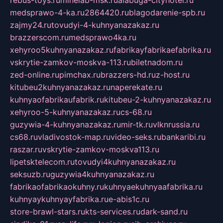
medsprawo-4-ka.ru
2864420.ru
blagodarenie-spb.ru
zajmy24.ru
tovudyi-4-kuhnyanazakaz.ru
brazzerscom.ru
medsprawo4ka.ru
xehyroo5kuhnyanazakaz.ru
fabrikayfabrikaefabrika.ru
vskrytie-zamkov-moskva-113.ru
biletnadom.ru
zed-online.ru
pimchax.ru
brazzers-hd.ru
z-host.ru
kitubeu2kuhnyanazakaz.ru
naperekate.ru
kuhnyaofabrikaufabrik.ru
kitubeu-2-kuhnyanazakaz.ru
xehyroo-5-kuhnyanazakaz.ru
cs-68.ru
guzywia-4-kuhnyanazakaz.ru
mir-tk.ru
vlknrussia.ru
cs68.ru
vladivostok-map.ru
video-seks.ru
bankaribi.ru
raszar.ru
vskrytie-zamkov-moskva113.ru
lipetsktelecom.ru
tovudyi4kuhnyanazakaz.ru
seksuzb.ru
guzywia4kuhnyanazakaz.ru
fabrikaofabrikaokuhny.ru
kuhnyaekuhnyaafabrika.ru
kuhnyaykuhnyayfabrika.ru
e-abis1c.ru
store-brawl-stars.ru
kts-services.ru
dark-sand.ru