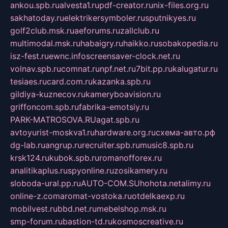
ankou.spb.ru
alvesta1.ru
pdf-creator.ru
nix-files.org.ru
sakhatoday.ru
elektrikersymboler.ru
sputnikyes.ru
golf2club.msk.ru
aeforums.ru
zallclub.ru
multimodal.msk.ru
habaigry.ru
haikko.ru
sobakopedia.ru
isz-fest.ru
ewnc.info
screensaver-clock.net.ru
volnav.spb.ru
comnat.ru
npf.net.ru
7bit.pp.ru
kalugatur.ru
tesiaes.ru
card.com.ru
kazanka.spb.ru
gildiya-kuznecov.ru
kameryboavision.ru
griffoncom.spb.ru
fabrika-emotsiy.ru
PARK-MATROSOVA.RU
agat.spb.ru
avtoyurist-moskva1.ru
hardware.org.ru
схема-авто.рф
dg-lab.ru
angrup.ru
recruiter.spb.ru
music8.spb.ru
krsk124.ru
kubok.spb.ru
romanofforex.ru
analitikaplus.ru
spyonline.ru
zosikamery.ru
sloboda-ural.pp.ru
AUTO-COM.SU
hohota.net
alimy.ru
online-z.com
aromat-vostoka.ru
otdelkaexp.ru
mobilvest.ru
bbd.net.ru
mebelshop.msk.ru
smp-forum.ru
bastion-td.ru
kosmoscreative.ru