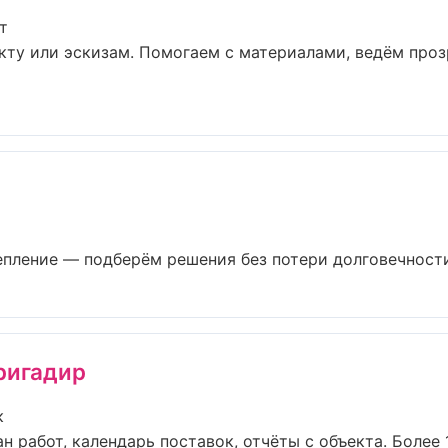
т
кту или эскизам. Помогаем с материалами, ведём про
пление — подберём решения без потери долговечности 
ригадир
к
н работ, календарь поставок, отчёты с объекта. Более 15