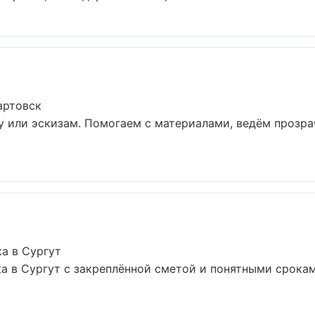
артовск
у или эскизам. Помогаем с материалами, ведём прозр
а в Сургут
а в Сургут с закреплённой сметой и понятными срока