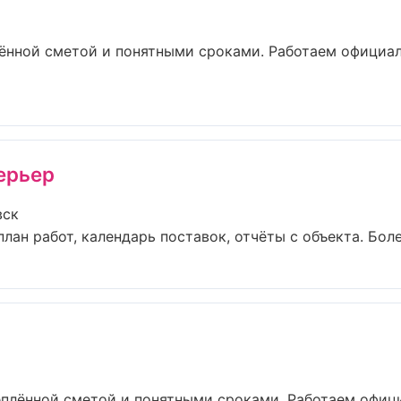
ённой сметой и понятными сроками. Работаем официал
ерьер
вск
ан работ, календарь поставок, отчёты с объекта. Более 
еплённой сметой и понятными сроками. Работаем офиц