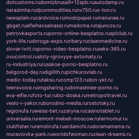
dotcustoms.ru
domizbrusa9x12spb.ru
autodamp.ru
narasimha.ru
djcommodities.ru
nv750.ru
x-ton.ru
newsplain.ru
cardvoice.ru
modopaper.ru
manunae.ru
gbget.ru
alfeihavsalnassr.ru
madoma.ru
tajuncos.ru
petrovkasports.ru
porno-online-besplatno.ru
splclub.ru
york-life.ru
doroga-expo.ru
ribery.ru
cleanmedicine.ru
slovar-ivrit.ru
porno-video-besplatno.ru
seks-365.ru
ovucontrol.ru
sloty-igrovyye-avtomaty.ru
ru-industriya.ru
russkoe-porno-besplatno.ru
belgorod-day.ru
digilith.ru
pichkurovlab.ru
medic-today.ru
taksu.ru
comp123.ru
don-ykt.ru
teensvoice.ru
imgsharing.ru
domashnee-porno.ru
eva-elfie.ru
foto-tur.ru
biz-doska.ru
metropoltravel.ru
veslo-i-yakor.ru
borodino-media.ru
rostotsky.ru
regionufa.ru
weiss-bet.ru
zaryna.ru
casinotablet.ru
universalia.ru
remont-mebeli-moscow.ru
termomur.ru
clubfisher.ru
remstirufa.ru
erdamchi.ru
doramamama.ru
muraviovka-park.ru
worldofwoman.ru
clean-dreams.ru