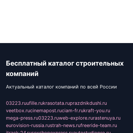
Бесплатный каталог строительных
компаний
Актуальный каталог компаний по всей России
03223.ru
ufille.ru
krasotata.ru
prazdnikdushi.ru
veetbox.ru
cinemapost.ru
ciam-fr.ru
kraft-you.ru
mega-press.ru
03223.ru
web-explore.ru
rastenuya.ru
eurovision-russia.ru
strah-news.ru
freeride-team.ru
itrack-24.ru
sexshopexpress.ru
autostudiopro.ru