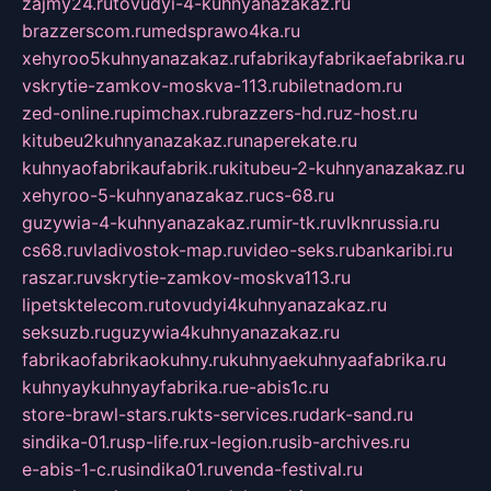
zajmy24.ru
tovudyi-4-kuhnyanazakaz.ru
brazzerscom.ru
medsprawo4ka.ru
xehyroo5kuhnyanazakaz.ru
fabrikayfabrikaefabrika.ru
vskrytie-zamkov-moskva-113.ru
biletnadom.ru
zed-online.ru
pimchax.ru
brazzers-hd.ru
z-host.ru
kitubeu2kuhnyanazakaz.ru
naperekate.ru
kuhnyaofabrikaufabrik.ru
kitubeu-2-kuhnyanazakaz.ru
xehyroo-5-kuhnyanazakaz.ru
cs-68.ru
guzywia-4-kuhnyanazakaz.ru
mir-tk.ru
vlknrussia.ru
cs68.ru
vladivostok-map.ru
video-seks.ru
bankaribi.ru
raszar.ru
vskrytie-zamkov-moskva113.ru
lipetsktelecom.ru
tovudyi4kuhnyanazakaz.ru
seksuzb.ru
guzywia4kuhnyanazakaz.ru
fabrikaofabrikaokuhny.ru
kuhnyaekuhnyaafabrika.ru
kuhnyaykuhnyayfabrika.ru
e-abis1c.ru
store-brawl-stars.ru
kts-services.ru
dark-sand.ru
sindika-01.ru
sp-life.ru
x-legion.ru
sib-archives.ru
e-abis-1-c.ru
sindika01.ru
venda-festival.ru