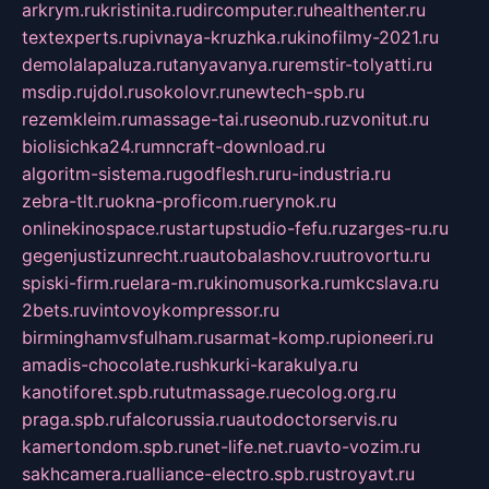
arkrym.ru
kristinita.ru
dircomputer.ru
healthenter.ru
textexperts.ru
pivnaya-kruzhka.ru
kinofilmy-2021.ru
demolalapaluza.ru
tanyavanya.ru
remstir-tolyatti.ru
msdip.ru
jdol.ru
sokolovr.ru
newtech-spb.ru
rezemkleim.ru
massage-tai.ru
seonub.ru
zvonitut.ru
biolisichka24.ru
mncraft-download.ru
algoritm-sistema.ru
godflesh.ru
ru-industria.ru
zebra-tlt.ru
okna-proficom.ru
erynok.ru
onlinekinospace.ru
startupstudio-fefu.ru
zarges-ru.ru
gegenjustizunrecht.ru
autobalashov.ru
utrovortu.ru
spiski-firm.ru
elara-m.ru
kinomusorka.ru
mkcslava.ru
2bets.ru
vintovoykompressor.ru
birminghamvsfulham.ru
sarmat-komp.ru
pioneeri.ru
amadis-chocolate.ru
shkurki-karakulya.ru
kanotiforet.spb.ru
tutmassage.ru
ecolog.org.ru
praga.spb.ru
falcorussia.ru
autodoctorservis.ru
kamertondom.spb.ru
net-life.net.ru
avto-vozim.ru
sakhcamera.ru
alliance-electro.spb.ru
stroyavt.ru