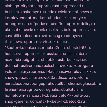
alabuga-cityhotel.ru
pornv.ru
atlantpereezd.ru
bud-em-znakomye.ru
a-cdc.ru
elektrostal-news.ru
korolevremont-market.ru
budem-znakomye.ru
oooagrosnab.ru
fpodaso.ru
emfire.ru
pro-otdelky.ru
ukrasotki.ru
seksuzbek.ru
seks-uzbek.ru
porno-vk.ru
sovratili.ru
olecoon.ru
vd-dosug.ru
adonyev.ru
rbc-news.ru
porno-skvirt.ru
krospr.ru
13autor-kolonka.ru
sormol.ru
2rich.ru
hostel-65.ru
hostserve.ru
porno-na-russkom.ru
mishinlab.ru
neznobi.ru
bigfatcc.ru
habble.ru
starbucksvia.ru
delfinet.ru
silvernano.ru
elestal.ru
vektor-doroga.ru
velotrenajery.ru
pronso54.ru
lenasever.ru
lovinskix.ru
show-pets.ru
smartnews03.ru
discofoxworld.ru
miraclecoon.ru
pongup.ru
hostel65.ru
liura.ru
glasspb.ru
firehunters.ru
gribowo.ru
gnalis.ru
bulkitula.ru
hometown-france.ru
1-xbeticricetc-1-xbetti-5.ru
shop-garena.ru
cricetc-1-xbetr-1-xbetcc-2.ru