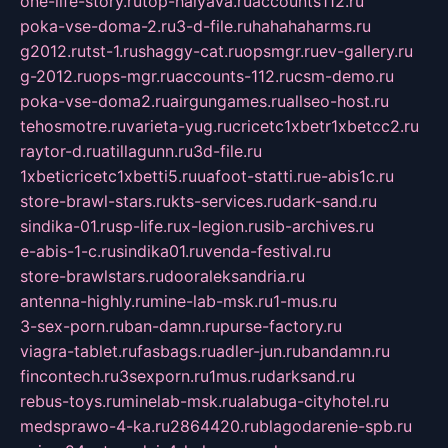
one-life-story.ru
top-halyava.ru
accounts112.ru
poka-vse-doma-2.ru
3-d-file.ru
hahahaharms.ru
g2012.ru
tst-1.ru
shaggy-cat.ru
opsmgr.ru
ev-gallery.ru
g-2012.ru
ops-mgr.ru
accounts-112.ru
csm-demo.ru
poka-vse-doma2.ru
airgungames.ru
allseo-host.ru
tehosmotre.ru
varieta-yug.ru
cricetc1xbetr1xbetcc2.ru
raytor-d.ru
atillagunn.ru
3d-file.ru
1xbeticricetc1xbetti5.ru
uafoot-statti.ru
e-abis1c.ru
store-brawl-stars.ru
kts-services.ru
dark-sand.ru
sindika-01.ru
sp-life.ru
x-legion.ru
sib-archives.ru
e-abis-1-c.ru
sindika01.ru
venda-festival.ru
store-brawlstars.ru
dooraleksandria.ru
antenna-highly.ru
mine-lab-msk.ru
1-mus.ru
3-sex-porn.ru
ban-damn.ru
purse-factory.ru
viagra-tablet.ru
fasbags.ru
adler-jun.ru
bandamn.ru
fincontech.ru
3sexporn.ru
1mus.ru
darksand.ru
rebus-toys.ru
minelab-msk.ru
alabuga-cityhotel.ru
medsprawo-4-ka.ru
2864420.ru
blagodarenie-spb.ru