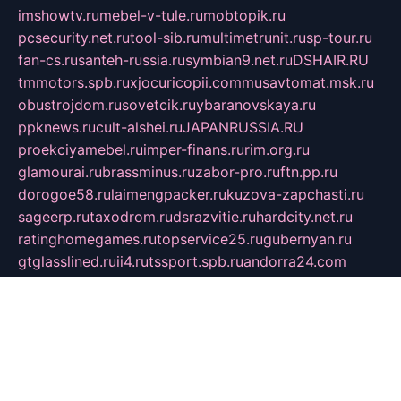
imshowtv.ru
mebel-v-tule.ru
mobtopik.ru
pcsecurity.net.ru
tool-sib.ru
multimetrunit.ru
sp-tour.ru
fan-cs.ru
santeh-russia.ru
symbian9.net.ru
DSHAIR.RU
tmmotors.spb.ru
xjocuricopii.com
musavtomat.msk.ru
obustrojdom.ru
sovetcik.ru
ybaranovskaya.ru
ppknews.ru
cult-alshei.ru
JAPANRUSSIA.RU
proekciyamebel.ru
imper-finans.ru
rim.org.ru
glamourai.ru
brassminus.ru
zabor-pro.ru
ftn.pp.ru
dorogoe58.ru
laimengpacker.ru
kuzova-zapchasti.ru
sageerp.ru
taxodrom.ru
dsrazvitie.ru
hardcity.net.ru
ratinghomegames.ru
topservice25.ru
gubernyan.ru
gtglasslined.ru
ii4.ru
tssport.spb.ru
andorra24.com
blackwallstreet.ru
oboimos.ru
optim-doors.com.ru
ikuch.ru
nycr.org.ru
npa21.ru
vremya-ch.spb.ru
desert000.ru
ivtorgi.ru
ifiori.ru
catalog-statei.ru
dcv.org.ru
spetsmaster174.ru
ipkameryhiseeu.ru
dum26.ru
ruspol.spb.ru
fr-opendp.ru
kam-solnyshko.ru
cheyenne-arapaho.ru
sevzapmetal.spb.ru