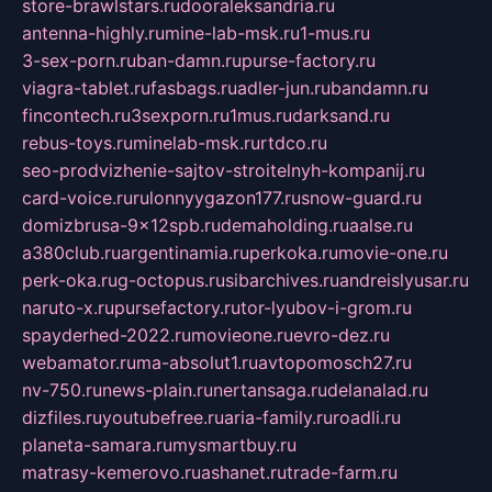
store-brawlstars.ru
dooraleksandria.ru
antenna-highly.ru
mine-lab-msk.ru
1-mus.ru
3-sex-porn.ru
ban-damn.ru
purse-factory.ru
viagra-tablet.ru
fasbags.ru
adler-jun.ru
bandamn.ru
fincontech.ru
3sexporn.ru
1mus.ru
darksand.ru
rebus-toys.ru
minelab-msk.ru
rtdco.ru
seo-prodvizhenie-sajtov-stroitelnyh-kompanij.ru
card-voice.ru
rulonnyygazon177.ru
snow-guard.ru
domizbrusa-9x12spb.ru
demaholding.ru
aalse.ru
a380club.ru
argentinamia.ru
perkoka.ru
movie-one.ru
perk-oka.ru
g-octopus.ru
sibarchives.ru
andreislyusar.ru
naruto-x.ru
pursefactory.ru
tor-lyubov-i-grom.ru
spayderhed-2022.ru
movieone.ru
evro-dez.ru
webamator.ru
ma-absolut1.ru
avtopomosch27.ru
nv-750.ru
news-plain.ru
nertansaga.ru
delanalad.ru
dizfiles.ru
youtubefree.ru
aria-family.ru
roadli.ru
planeta-samara.ru
mysmartbuy.ru
matrasy-kemerovo.ru
ashanet.ru
trade-farm.ru