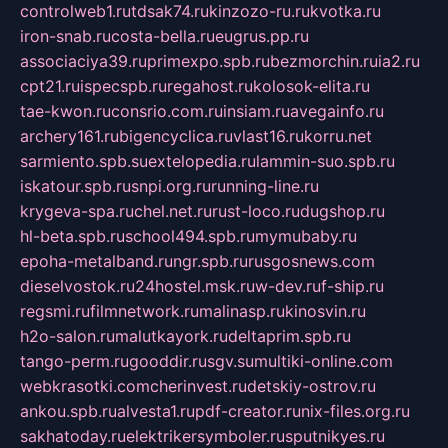
controlweb1.ru
tdsak74.ru
kinzozo-ru.ru
kvotka.ru
iron-snab.ru
costa-bella.ru
eugrus.pp.ru
associaciya39.ru
primexpo.spb.ru
bezmorchin.ru
ia2.ru
cpt21.ru
ispecspb.ru
regahost.ru
kolosok-elita.ru
tae-kwon.ru
consrio.com.ru
insiam.ru
avegainfo.ru
archery161.ru
bigencyclica.ru
vlast16.ru
korru.net
sarmiento.spb.su
extelopedia.ru
lammin-suo.spb.ru
iskatour.spb.ru
snpi.org.ru
running-line.ru
krygeva-spa.ru
chel.net.ru
rust-loco.ru
dugshop.ru
hl-beta.spb.ru
school494.spb.ru
mymubaby.ru
epoha-metalband.ru
ngr.spb.ru
rusgosnews.com
dieselvostok.ru
24hostel.msk.ru
w-dev.ru
f-ship.ru
regsmi.ru
filmnetwork.ru
malinasp.ru
kinosvin.ru
h2o-salon.ru
malutkayork.ru
deltaprim.spb.ru
tango-perm.ru
gooddir.ru
sgv.su
multiki-online.com
webkrasotki.com
cherinvest.ru
detskiy-ostrov.ru
ankou.spb.ru
alvesta1.ru
pdf-creator.ru
nix-files.org.ru
sakhatoday.ru
elektrikersymboler.ru
sputnikyes.ru