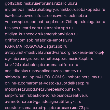
golf2club.msk.ru
aeforums.ru
zallclub.ru
multimodal.msk.ru
habaigry.ru
haikko.ru
sobakopedia.ru
isz-fest.ru
ewnc.info
screensaver-clock.net.ru
volnav.spb.ru
comnat.ru
npf.net.ru
7bit.pp.ru
kalugatur.ru
tesiaes.ru
card.com.ru
kazanka.spb.ru
gildiya-kuznecov.ru
kameryboavision.ru
griffoncom.spb.ru
fabrika-emotsiy.ru
PARK-MATROSOVA.RU
agat.spb.ru
avtoyurist-moskva1.ru
hardware.org.ru
схема-авто.рф
dg-lab.ru
angrup.ru
recruiter.spb.ru
music8.spb.ru
krsk124.ru
kubok.spb.ru
romanofforex.ru
analitikaplus.ru
spyonline.ru
zosikamery.ru
sloboda-ural.pp.ru
AUTO-COM.SU
hohota.net
alimy.ru
online-z.com
aromat-vostoka.ru
otdelkaexp.ru
mobilvest.ru
bbd.net.ru
mebelshop.msk.ru
smp-forum.ru
bastion-td.ru
kosmoscreative.ru
avrmotors.ru
art-galadesign.ru
tiffany-c.ru
ecostep-samara.ru
d-p.spb.ru
галактика73.рф