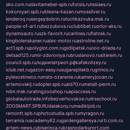
sko.com.ru
davitamebel-spb.ru
fotsis.ru
tesiaes.ru
kokoroyari.spb.ru
blesna-kazan.ru
mossilver.ru
lenderoq.ru
sergeydobrin.ru
tochkazvuka.msk.ru
people-of-art.ru
bezzubova.ru
clubtibet.ru
orior-aks.ru
dynamoauto.ru
szk-favorit.ru
carlines.ru
flatnsk.ru
kingbolenskaner.ru
alex-motor.ru
astroline.net.ru
act1.spb.ru
polyglot.com.ru
gidlipetsk.ru
ooo-driada.ru
detsad125.ru
mir-zdoroviya.ru
bruslanovo.ru
siterem.ru
council.spb.ru
лодкипатриот.рф
kafekolizey.ru
iclub.net.ru
gazon-easy.ru
sugarepilekb.ru
grinox.ru
pylesostineco.ru
msts-ozarenie.ru
kameryjooan.ru
artemovskij.ru
dopler.spb.ru
aid70.ru
metall-perm.ru
ndm.msk.ru
ratingzooshop.ru
apiaccess.ru
globalautotrade.info
bezverhovskoe.ru
drsschool.ru
ZOOSMART.SPB.RU
dalakony.ru
medikijob.ru
remontt.spb.ru
photostudia.spb.ru
myragon.ru
terramia.ru
academy62.ru
gardengallereya.ru
rti.com.ru
artem-news.ru
biserinca.ru
krasnodarkurort.com