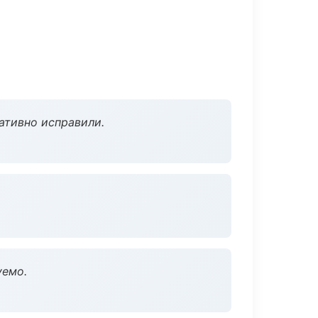
ативно исправили.
уемо.