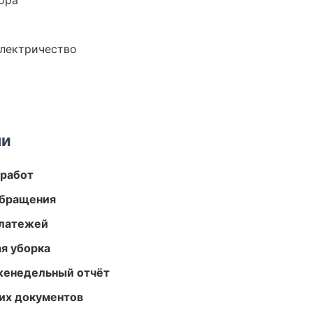
ора
электричество
ми
 работ
обращения
платежей
ая уборка
женедельный отчёт
их документов