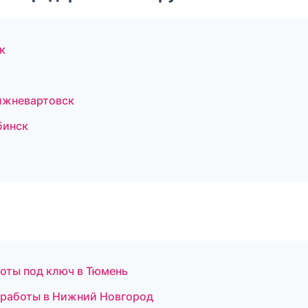
к
ижневартовск
бинск
оты под ключ в Тюмень
е работы в Нижний Новгород