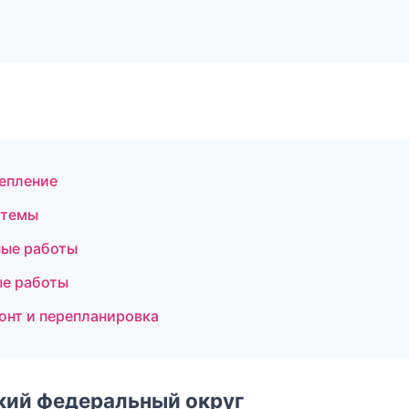
епление
стемы
ные работы
ые работы
онт и перепланировка
ский федеральный округ