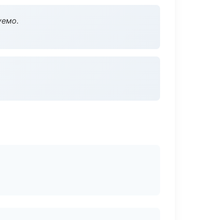
уемо.