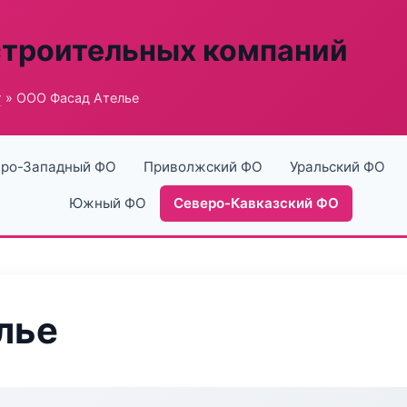
строительных компаний
г
» ООО Фасад Ателье
ро-Западный ФО
Приволжский ФО
Уральский ФО
Южный ФО
Северо-Кавказский ФО
лье