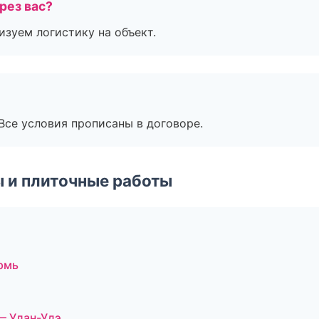
рез вас?
изуем логистику на объект.
Все условия прописаны в договоре.
 и плиточные работы
рмь
— Улан-Удэ