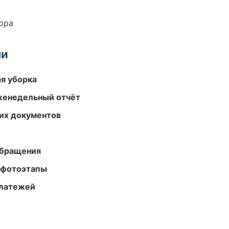
ора
ми
ая уборка
женедельный отчёт
их документов
обращения
 фотоэтапы
платежей