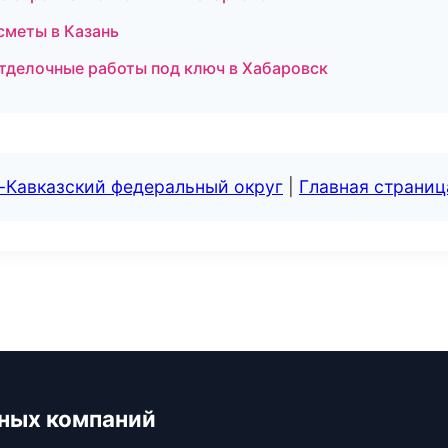
сметы в Казань
делочные работы под ключ в Хабаровск
-Кавказский федеральный округ
|
Главная страниц
ьных компаний